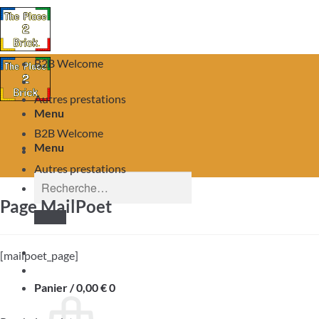
B2B Welcome
Autres prestations
Menu
B2B Welcome
Menu
Autres prestations
Recherche
pour :
Page MailPoet
[mailpoet_page]
Panier /
0,00
€
0