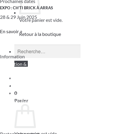
Prochaines dates
EXPO : CH’TI BRICK À ARRAS
28 & 29 Juin 2025
Votre panier est vide.
En savoir +
Retour à la boutique
Recherche
pour :
Information
Expédition & Retour
Nous découvrir
Moyens de paiement
CGV
0
Politique de confidentialité
Panier
Mentions légales
Plan du site XML
Votre panier est vide.
Restons en contact