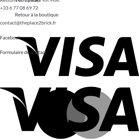
+33 6 77 08 69 72
Retour à la boutique
atnoc
ht@tc
calpe
irb2e
rf.kc
Facebook
Formulaire de contact