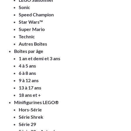
Sonic
Speed Champion
Star Wars™
Super Mario
Technic
Autres Boîtes
Boîtes par âge
1 an et demi et 3 ans
4 à 5 ans
6 à 8 ans
9 à 12 ans
13 à 17 ans
18 ans et +
Minifigurines LEGO®
Hors-Série
Série Shrek
Série 29