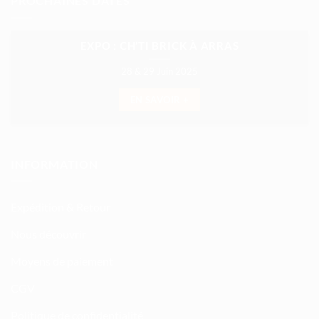
PROCHAINES DATES
EXPO : CH’TI BRICK À ARRAS
28 & 29 Juin 2025
EN SAVOIR +
INFORMATION
Expédition & Retour
Nous découvrir
Moyens de paiement
CGV
Politique de confidentialité