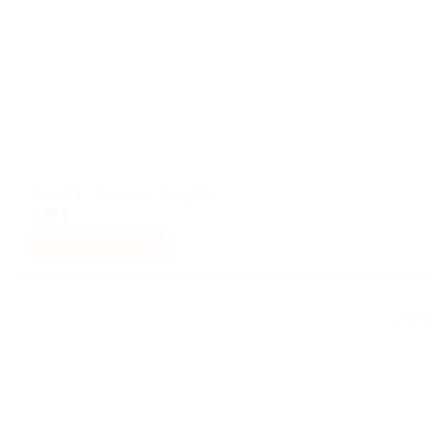
Série 28 – Animals – Dauphin
5,99
€
AJOUTER AU PANIER
Ajouter
à la liste
de
souhaits