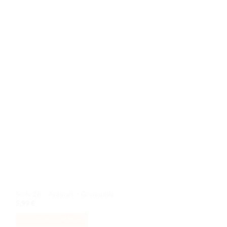
à la liste
de
souhaits
Série 28 – Animals – Grenouille
5,99
€
AJOUTER AU PANIER