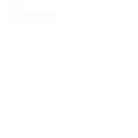
Série 28 – Animals – Koala
5,99
€
AJOUTER AU PANIER
Ajouter
à la liste
de
souhaits