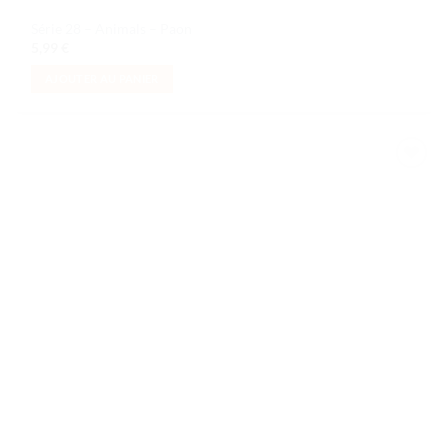
Série 28 – Animals – Paon
5,99
€
AJOUTER AU PANIER
Ajouter
à la liste
de
souhaits