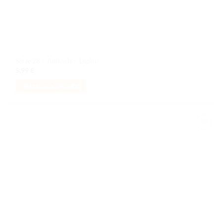
Série 28 – Animals – Lapin
5,99
€
AJOUTER AU PANIER
Ajouter
à la liste
de
souhaits