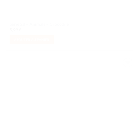
Série 28 – Animals – Crocodile
5,99
€
AJOUTER AU PANIER
Ajouter
à la liste
de
souhaits