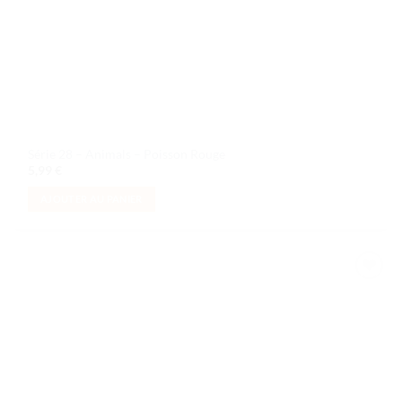
Série 28 – Animals – Poisson Rouge
5,99
€
AJOUTER AU PANIER
Ajouter
à la liste
de
souhaits