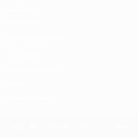
Mentions légales
Plan du site XML
RESTONS EN CONTACT
+33 6 77 08 69 72
atnoc
ht@tc
calpe
irb2e
rf.kc
Facebook
Formulaire de contact
Visa
MasterCard
PayPal
Apple
Google
Bank
Stripe
Pay
Pay
Transfer
Ce site n'a pas de lien, n'est pas sponsorisé, ni approuvé par LEGO®