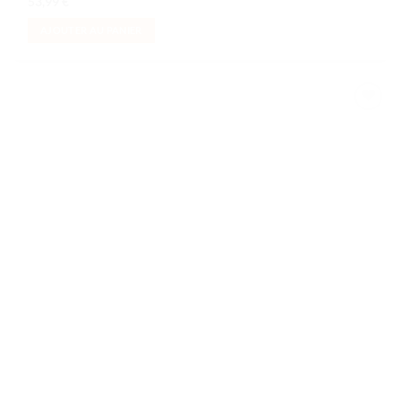
53,99
€
AJOUTER AU PANIER
Ajouter
à la liste
de
souhaits