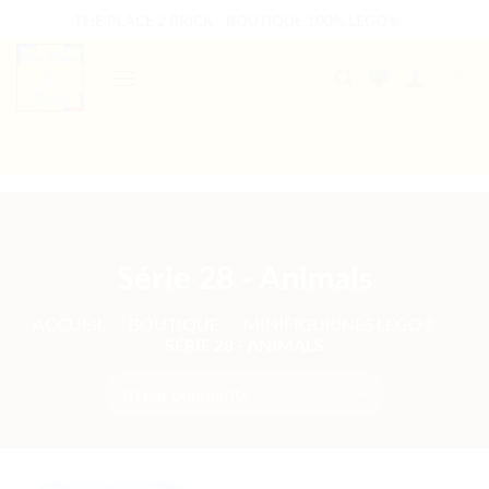
Passer
THE PLACE 2 BRICK - BOUTIQUE 100% LEGO®
au
contenu
0
B2B WELCOME
AUTRES PRESTATIONS
Série 28 - Animals
ACCUEIL
/
BOUTIQUE
/
MINIFIGURINES LEGO®
/
SÉRIE 28 - ANIMALS