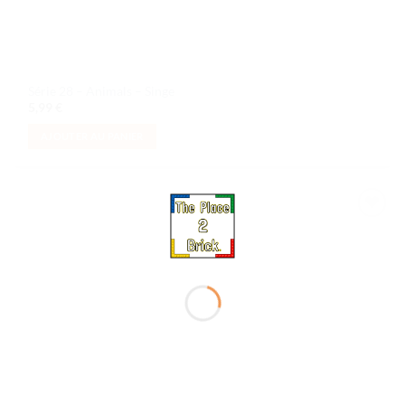
Série 28 – Animals – Singe
5,99
€
AJOUTER AU PANIER
Ajouter
à la liste
de
souhaits