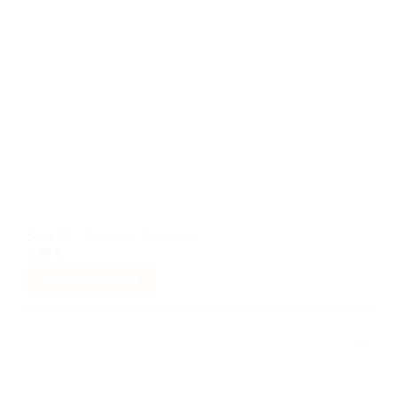
Série 28 – Animals – Perroquet
5,99
€
AJOUTER AU PANIER
Ajouter
à la liste
de