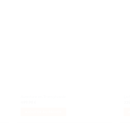
uter
Ajouter
liste
à la liste
e
de
aits
souhaits
Aventure en Transylvanie
La 
499,99
€
33
AJOUTER AU PANIER