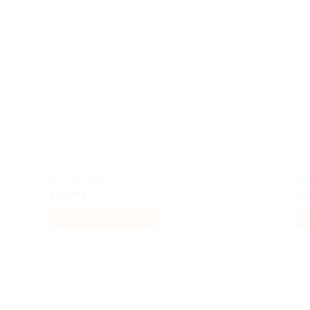
aits
souhaits
Ford Mustang
Win
169,99
€
14
AJOUTER AU PANIER
uter
Ajouter
liste
à la liste