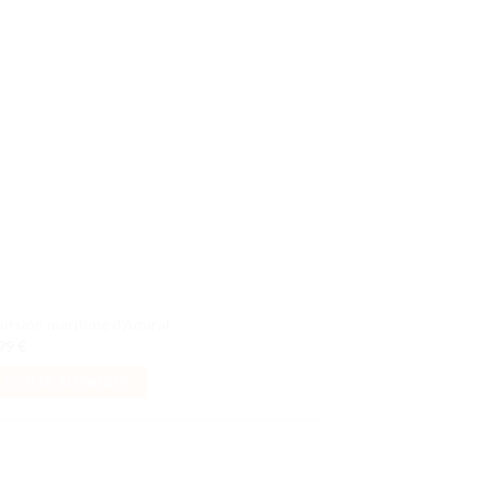
à la liste
de
souhaits
ursion maritime d’Amiral
,99
€
AJOUTER AU PANIER