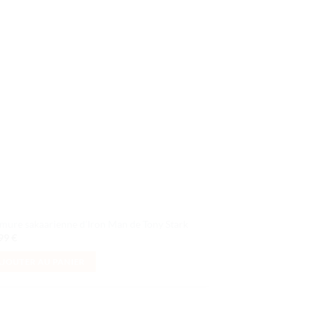
Ajouter
à la liste
de
souhaits
rmure sakaarienne d’Iron Man de Tony Stark
,99
€
AJOUTER AU PANIER