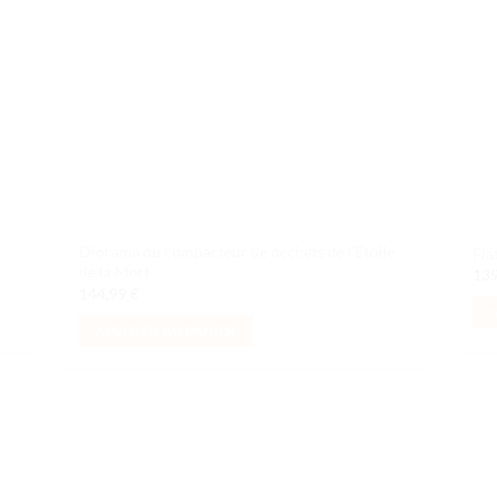
Diorama du compacteur de déchets de l’Étoile
Fia
de la Mort
13
144,99
€
AJOUTER AU PANIER
uter
Ajouter
liste
à la liste
e
de