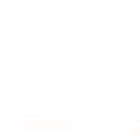
uter
Ajouter
liste
à la liste
e
de
aits
souhaits
The
Les voleurs de l’île de la Tortue
pri
499,99
€
20
AJOUTER AU PANIER