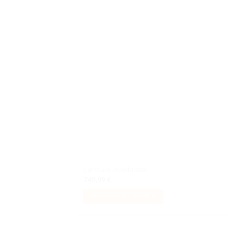
Ajo
à la 
d
souh
L’armure Hulkbuster​
749,99
€
AJOUTER AU PANIER