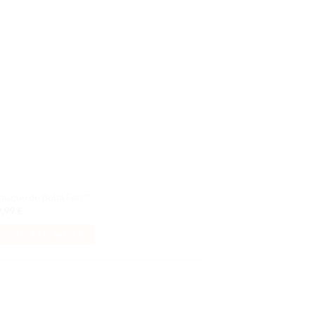
de
souhaits
casque de Boba Fett™
9,99
€
AJOUTER AU PANIER
Ajouter