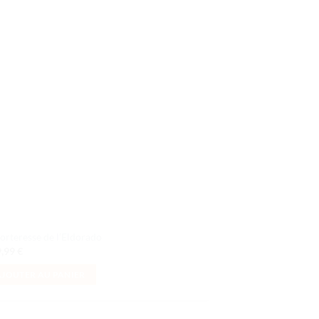
Ajouter
à la liste
de
souhaits
forteresse de l’Eldorado
9,99
€
AJOUTER AU PANIER