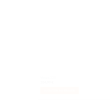
Ajo
à la 
d
souh
Vespa 125
104,99
€
AJOUTER AU PANIER