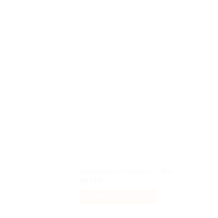
Ajo
à la 
d
souh
L’exposition du fossile du T. Rex
34,99
€
AJOUTER AU PANIER