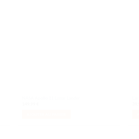
uter
Ajouter
liste
à la liste
e
de
aits
souhaits
NASA Apollo 11 Lunar Lander
L’a
149,99
€
39
AJOUTER AU PANIER