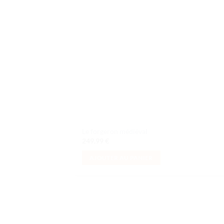
souh
Le forgeron médiéval
249,99
€
AJOUTER AU PANIER
Ajo
à la 