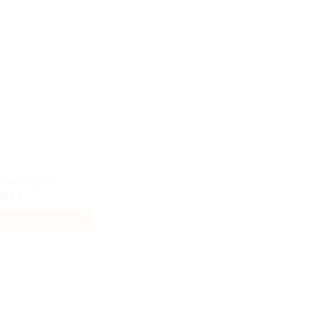
souhaits
nie l’Ourson
9,99
€
AJOUTER AU PANIER
Ajouter
à la liste