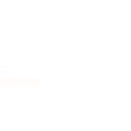
t 500
9,99
€
AJOUTER AU PANIER
Ajouter
à la liste
de