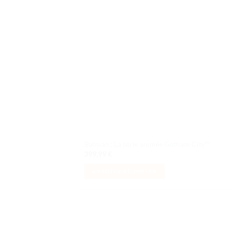
d
souh
Batman : La série animée Gotham City™
399,99
€
AJOUTER AU PANIER
Ajo