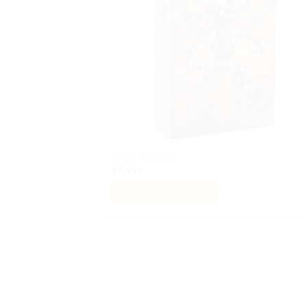
Groot Venomisé
69,99
€
AJOUTER AU PANIER
Ajo
à la 
d