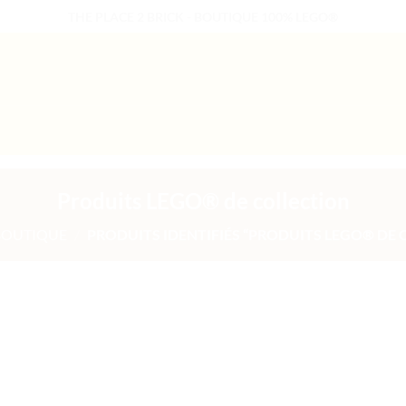
THE PLACE 2 BRICK - BOUTIQUE 100% LEGO®
B2B WELCOME
AUTRES PRESTATIONS
Produits LEGO® de collection
BOUTIQUE
/
PRODUITS IDENTIFIÉS “PRODUITS LEGO® DE 
uter
Ajouter
liste
à la liste
e
de
aits
souhaits