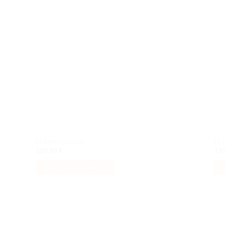
e
de
aits
souhaits
L’hôtel boutique
Le 
269,99
€
13
AJOUTER AU PANIER
uter
Ajouter