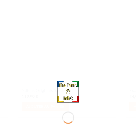
liste
à la liste
e
de
aits
souhaits
Adidas Originals Superstar
Exc
119,99
€
34
AJOUTER AU PANIER