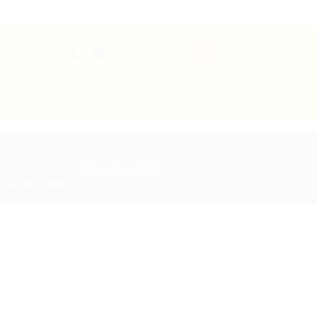
0
PANIER /
0,00
€
COLLECTION”
Ajouter
à la liste
de
souhaits