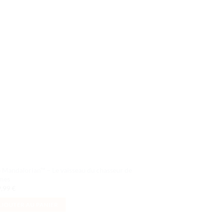
Ajouter
à la liste
de
souhaits
 Mandalorian™ – Le vaisseau du chasseur de
mes
9,99
€
AJOUTER AU PANIER