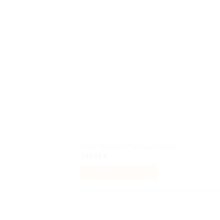
à la 
d
souh
Andy Warhol’s Marilyn Monroe
149,99
€
AJOUTER AU PANIER