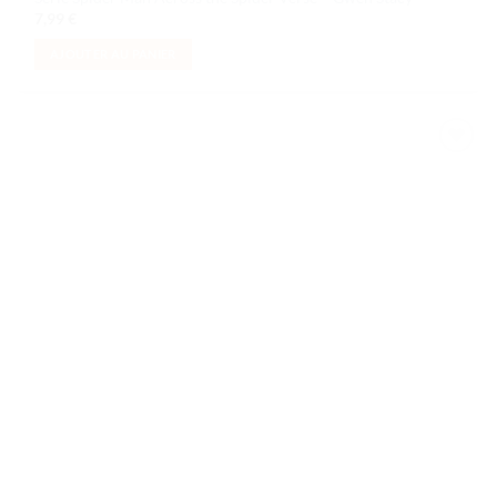
7,99
€
AJOUTER AU PANIER
Ajouter
à la liste
de
souhaits