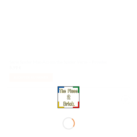
Série Spider Man Across the Spider Verse – Prowler
5,99
€
AJOUTER AU PANIER
Ajouter
à la liste
de
souhaits