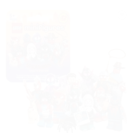
Ajouter
à la liste
de
souhaits