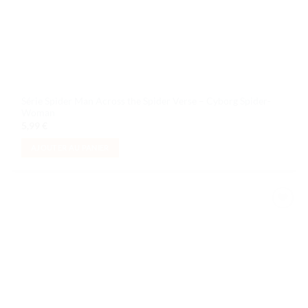
Série Spider Man Across the Spider Verse – Cyborg Spider-
Woman
5,99
€
AJOUTER AU PANIER
Ajouter
à la liste
de
souhaits