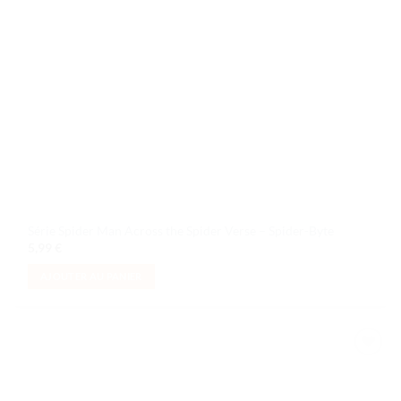
Série Spider Man Across the Spider Verse – Spider-Byte
5,99
€
AJOUTER AU PANIER
Ajouter
à la liste
de