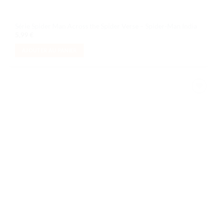
Série Spider Man Across the Spider Verse – Spider-Man India
5,99
€
AJOUTER AU PANIER
Ajouter
à la liste
de
souhaits