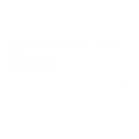
Série Spider Man Across the Spider Verse – Miguel O’Hara /
Spider-Man 2099
7,99
€
AJOUTER AU PANIER
Ajouter
à la liste
de
souhaits