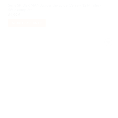
Série SPIDER MAN Across the Spider.Verse – 12 Minifig –
Série complète
64,99
€
AJOUTER AU PANIER
Ajouter
à la liste
de
souhaits