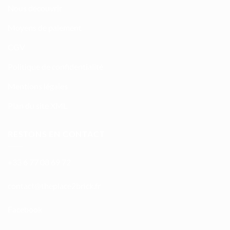
Nous découvrir
Moyens de paiement
CGV
Politique de confidentialité
Mentions légales
Plan du site XML
RESTONS EN CONTACT
+33 6 77 08 69 72
atnoc
ht@tc
calpe
irb2e
rf.kc
Facebook