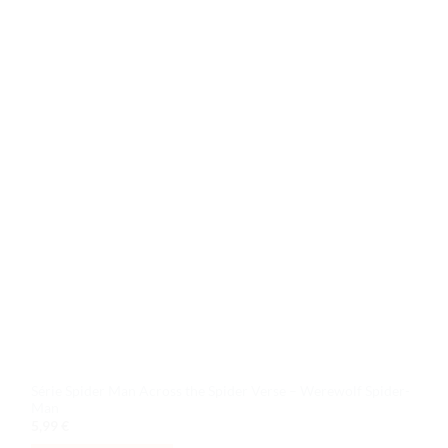
Ajouter
à la liste
de
souhaits
Série Spider Man Across the Spider Verse – Werewolf Spider-
Man
5,99
€