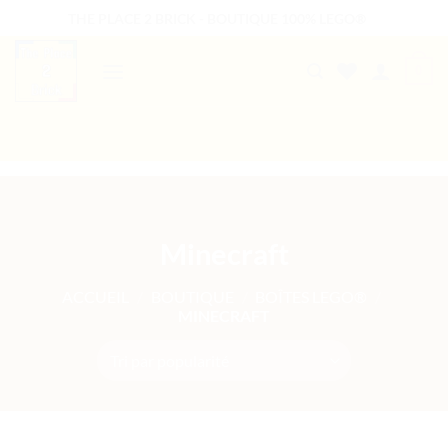
Passer
THE PLACE 2 BRICK - BOUTIQUE 100% LEGO®
au
contenu
0
B2B WELCOME
AUTRES PRESTATIONS
Minecraft
ACCUEIL
/
BOUTIQUE
/
BOÎTES LEGO®
/
MINECRAFT