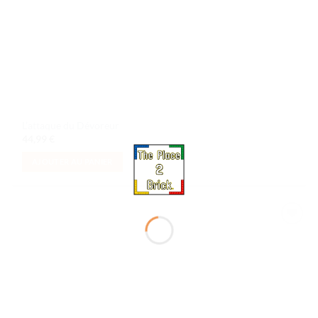
L’attaque du Dévoreur
44,99
€
AJOUTER AU PANIER
Ajouter
à la liste
de
souhaits