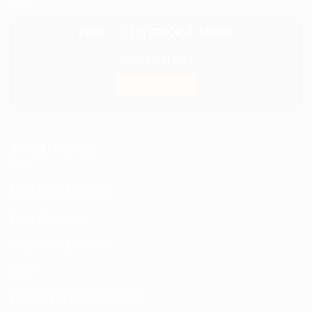
EXPO : CH’TI BRICK À ARRAS
28 & 29 Juin 2025
EN SAVOIR +
INFORMATION
Expédition & Retour
Nous découvrir
Moyens de paiement
CGV
Politique de confidentialité