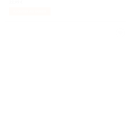
22,99
€
AJOUTER AU PANIER
Ajouter
à la liste
de
souhaits