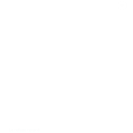
Ajouter
à la liste
de
souhaits
Le refuge renard