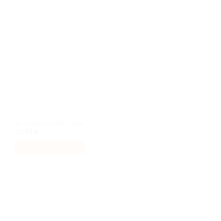
Le comptoir d’échange
29,99
€
AJOUTER AU PANIER
Ajouter
à la liste
de
souhaits