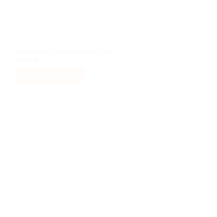
L’expédition dans la mine du tatou
29,99
€
AJOUTER AU PANIER
Ajouter
à la liste
de
souhaits