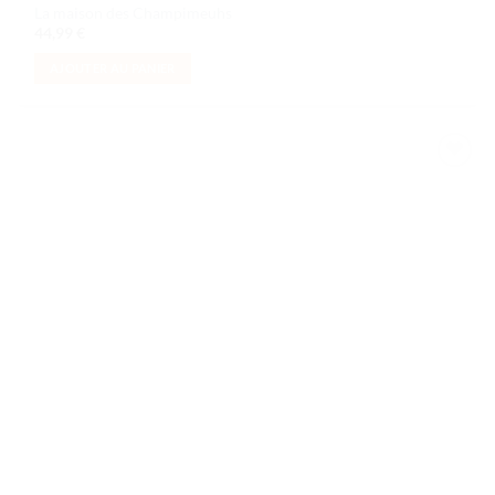
La maison des Champimeuhs
44,99
€
AJOUTER AU PANIER
Ajouter
à la liste
de
souhaits