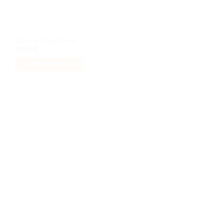
La mine abandonnée
34,99
€
AJOUTER AU PANIER
Ajouter
à la liste
de
souhaits