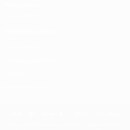
Mentions légales
Plan du site XML
RESTONS EN CONTACT
+33 6 77 08 69 72
atnoc
ht@tc
calpe
irb2e
rf.kc
Facebook
Formulaire de contact
Visa
MasterCard
PayPal
Apple
Google
Bank
Stripe
Pay
Pay
Transfer
Ce site n'a pas de lien, n'est pas sponsorisé, ni approuvé par LEGO®