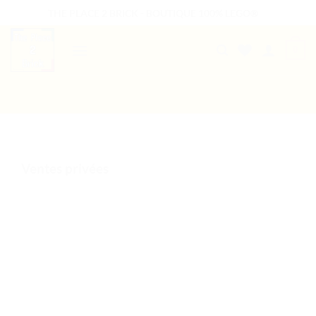
Passer
THE PLACE 2 BRICK - BOUTIQUE 100% LEGO®
au
contenu
0
B2B WELCOME
AUTRES PRESTATIONS
Ventes privées