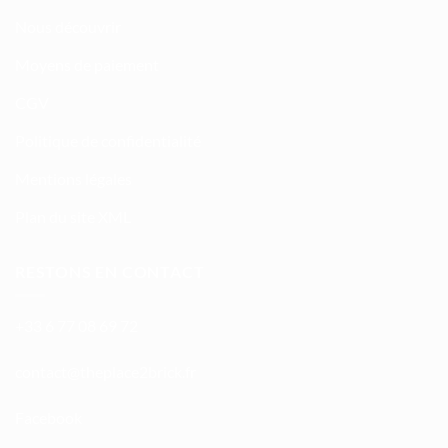
Nous découvrir
Moyens de paiement
CGV
Politique de confidentialité
Mentions légales
Plan du site XML
RESTONS EN CONTACT
+33 6 77 08 69 72
atnoc
ht@tc
calpe
irb2e
rf.kc
Facebook