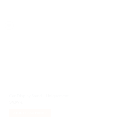
Ajouter à la liste de souhaits
Car Display Stand – Uniquement
34,99
€
AJOUTER AU PANIER