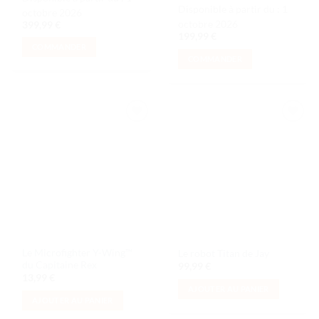
Disponible à partir du :
1
octobre 2026
octobre 2026
399,99
€
199,99
€
COMMANDER
COMMANDER
Ajouter
Ajouter
à la liste
à la liste
de
de
souhaits
souhaits
Le Microfighter Y-Wing™
Le robot Titan de Jay
du Capitaine Rex
99,99
€
13,99
€
AJOUTER AU PANIER
AJOUTER AU PANIER