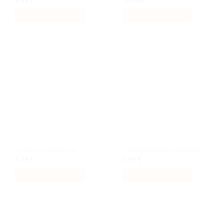
9,99
€
54,99
€
AJOUTER AU PANIER
AJOUTER AU PANIER
Ajouter
Ajouter
à la liste
à la liste
de
de
souhaits
souhaits
La voiture de course
L’adorable lapin de Pâques
5,99
€
5,99
€
AJOUTER AU PANIER
AJOUTER AU PANIER