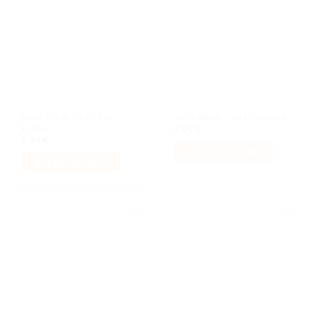
à la liste
à la liste
de
de
souhaits
souhaits
Série Shrek – Le Chat
Série Shrek – La Dragonne
Potté
5,99
€
5,99
€
AJOUTER AU PANIER
AJOUTER AU PANIER
Ajouter
Ajouter
à la liste
à la liste
de
de
souhaits
souhaits