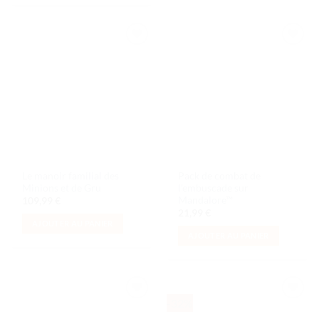
Ajouter
Ajouter
à la liste
à la liste
de
de
souhaits
souhaits
Le manoir familial des
Pack de combat de
Minions et de Gru
l’embuscade sur
Mandalore™
109,99
€
21,99
€
AJOUTER AU PANIER
AJOUTER AU PANIER
-32%
Ajouter
Ajouter
à la liste
à la liste