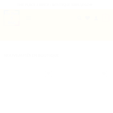
Passer
THE PLACE 2 BRICK - BOUTIQUE 100% LEGO®
au
contenu
0
B2B WELCOME
AUTRES PRESTATIONS
NOUVEAUTÉS EN BOUTIQUE
Ajouter
Ajouter
à la liste
à la liste
de
de
souhaits
souhaits