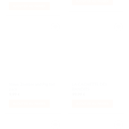
AJOUTER AU PANIER
AJOUTER AU PANIER
Ajouter
Ajouter
à la liste
à la liste
de
de
souhaits
souhaits
Steve, Zombie and Pig foil
LA CACHETTE DES
pack
BANDITS
9,99
€
99,99
€
AJOUTER AU PANIER
AJOUTER AU PANIER