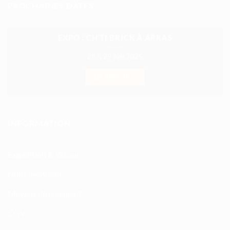
PROCHAINES DATES
EXPO : CH’TI BRICK À ARRAS
28 & 29 Juin 2025
EN SAVOIR +
INFORMATION
Expédition & Retour
Nous découvrir
Moyens de paiement
CGV