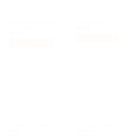
La maison sur la plage de
Le train-fantôme
Lilo et Stitch
84,99
€
84,99
€
AJOUTER AU PANIER
AJOUTER AU PANIER
Ajouter
Ajouter
à la liste
à la liste
de
de
souhaits
souhaits
La moto de cascade du
Le carnaval en folie de
Biker
Buzz et Woody !