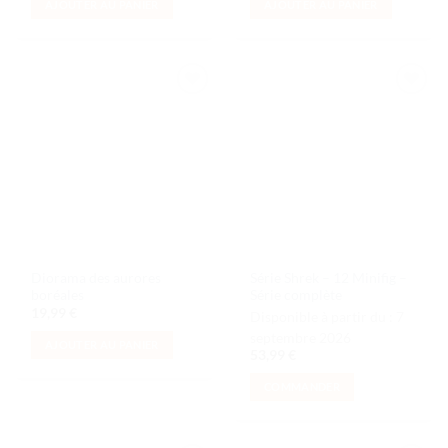
AJOUTER AU PANIER
AJOUTER AU PANIER
Ajouter
Ajouter
à la liste
à la liste
de
de
souhaits
souhaits
Diorama des aurores
Série Shrek – 12 Minifig –
boréales
Série complète
19,99
€
Disponible à partir du :
7
septembre 2026
AJOUTER AU PANIER
53,99
€
COMMANDER