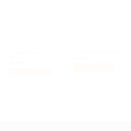
Ajouter
Ajouter
à la liste
à la liste
de
de
souhaits
souhaits
Ensemble D’accessoires
L’école de théâtre d’Andréa
Polaires
114,99
€
39,99
€
AJOUTER AU PANIER
AJOUTER AU PANIER