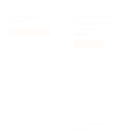
La montgolfière
La forteresse de Dustmark
149,99
€
Disponible à partir du :
1
octobre 2026
AJOUTER AU PANIER
599,99
€
COMMANDER
Ajouter
Ajouter
à la liste
à la liste
de
de
souhaits
souhaits
La locomotive Brick
Cap Coco
Railroad
Disponible à partir du :
1