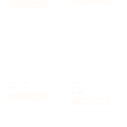
AJOUTER AU PANIER
AJOUTER AU PANIER
Ajouter
Ajouter
à la liste
à la liste
de
de
souhaits
souhaits
L’arrestation en
Le skatepark
hydroglisseur
39,99
€
69,99
€
AJOUTER AU PANIER
AJOUTER AU PANIER