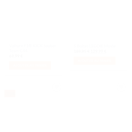
de
de
souhaits
souhaits
Voiture F1® KICK Sauber
5 Boîtes LEGO® Movie
Team C44
Le
Le
189,95
€
129,99
€
prix
prix
69,99
€
initial
actuel
AJOUTER AU PANIER
était :
est :
AJOUTER AU PANIER
189,95 €.
129,99 €.
-35%
Ajouter
Ajouter
à la liste
à la liste
de
de
souhaits
souhaits