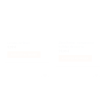
Ajouter
Ajouter
à la liste
à la liste
de
de
souhaits
souhaits
Zéro limite : rampe pour
Le labo de Shuri
bolides de course
9,99
€
59,99
€
AJOUTER AU PANIER
AJOUTER AU PANIER
Ajouter
Ajouter
à la liste
à la liste
de
de
souhaits
souhaits