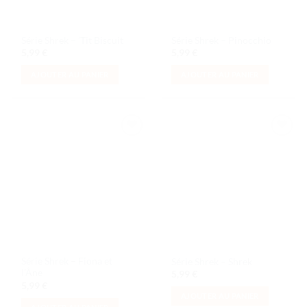
Série Shrek – ’Tit Biscuit
Série Shrek – Pinocchio
5,99
€
5,99
€
AJOUTER AU PANIER
AJOUTER AU PANIER
Ajouter
Ajouter
à la liste
à la liste
de
de
souhaits
souhaits
Série Shrek – Fiona et
Série Shrek – Shrek
l’Âne
5,99
€
5,99
€
AJOUTER AU PANIER