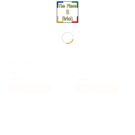
Ajouter
Ajouter
à la liste
à la liste
de
de
souhaits
souhaits
Véhicule d’exploration
Monster Jam™
lunaire NASA Apollo –
ThunderROARus™ à
LRV
rétrofriction
199,99
€
24,99
€
AJOUTER AU PANIER
AJOUTER AU PANIER
Ajouter
Ajouter
à la liste
à la liste
de
de
souhaits
souhaits