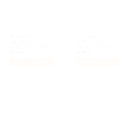
Planche extension –
Planche extension –
Exposition de
Exposition de
Minifigurines LEGO®
Minifigurines LEGO®
59,99
€
59,99
€
AJOUTER AU PANIER
AJOUTER AU PANIER
Ajouter
Ajouter
à la liste
à la liste
de
de
souhaits
souhaits