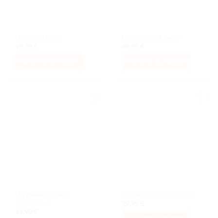
Le bateau hanté
Le restaurant hanté
49,99
€
49,99
€
AJOUTER AU PANIER
AJOUTER AU PANIER
Ajouter
Ajouter
à la liste
à la liste
de
de
souhaits
souhaits
Les meilleurs amis
Pique-nique dans le parc
d’Unikitty !
29,99
€
14,99
€