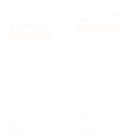
4 Boîtes LEGO® Hidden
Le fourgon pénitentiaire
Side
19,99
€
Le
Le
384,96
€
249,99
€
prix
prix
AJOUTER AU PANIER
initial
actuel
AJOUTER AU PANIER
était :
est :
384,96 €.
249,99 €.
Ajouter
Ajouter
à la liste
à la liste
de
de
souhaits
souhaits
Le parc des animaux au
Pack de combat Le Siège
printemps
de Mandalore
9,99
€
19,99
€