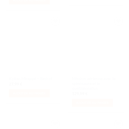
AJOUTER AU PANIER
Ajouter
Ajouter
à la liste
à la liste
de
de
souhaits
souhaits
Mission aérienne avec le
Kylian Mbappé – Best of
spinosaure et le
27,99
€
quetzalcoatlus
AJOUTER AU PANIER
129,99
€
AJOUTER AU PANIER