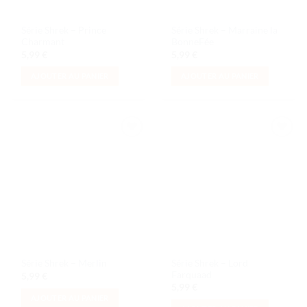
Série Shrek – Prince
Série Shrek – Marraine la
Charmant
BonneFée
5,99
€
5,99
€
AJOUTER AU PANIER
AJOUTER AU PANIER
Ajouter
Ajouter
à la liste
à la liste
de
de
souhaits
souhaits
Série Shrek – Lord
Série Shrek – Merlin
Farquaad
5,99
€
5,99
€
AJOUTER AU PANIER