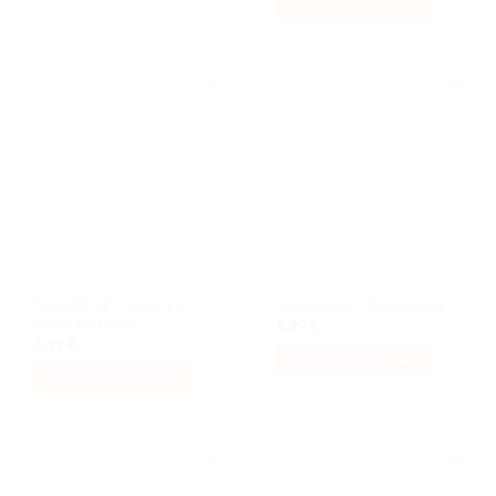
AJOUTER AU PANIER
Ajouter
Ajouter
à la liste
à la liste
de
de
souhaits
souhaits
Série Shrek – Le Grand
Série Shrek – Thelonious
Méchant Loup
5,99
€
5,99
€
AJOUTER AU PANIER
AJOUTER AU PANIER
Ajouter
Ajouter