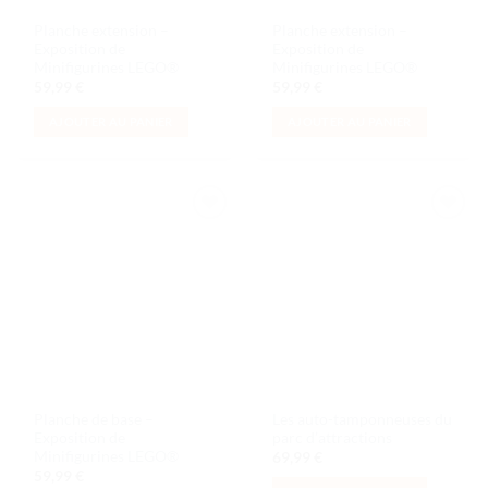
Planche extension –
Planche extension –
Exposition de
Exposition de
Minifigurines LEGO®
Minifigurines LEGO®
59,99
€
59,99
€
AJOUTER AU PANIER
AJOUTER AU PANIER
Ajouter
Ajouter
à la liste
à la liste
de
de
souhaits
souhaits
Planche de base –
Les auto-tamponneuses du
Exposition de
parc d’attractions
Minifigurines LEGO®
69,99
€
59,99
€