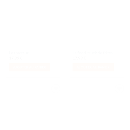
Ajouter
Ajouter
à la liste
à la liste
de
de
souhaits
souhaits
Le tracteur
Le food-truck de frites
17,99
€
17,99
€
AJOUTER AU PANIER
AJOUTER AU PANIER
Ajouter
Ajouter
à la liste
à la liste
de
de
souhaits
souhaits