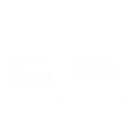
Ajouter
Ajouter
à la liste
à la liste
de
de
souhaits
souhaits
La salle d’arcade roller
L’école d’art d’Emma
disco
99,99
€
59,99
€
AJOUTER AU PANIER
AJOUTER AU PANIER
Ajouter
Ajouter
à la liste
à la liste
de
de
souhaits
souhaits