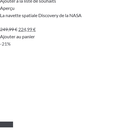
Ajouter à la liste de souhaits
Aperçu
La navette spatiale Discovery de la NASA
Le
Le
249,99
€
224,99
€
prix
prix
Ajouter au panier
initial
actuel
-21%
était :
est :
249,99 €.
224,99 €.