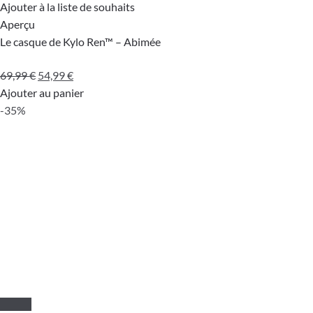
Ajouter à la liste de souhaits
Aperçu
Le casque de Kylo Ren™ – Abimée
Le
Le
69,99
€
54,99
€
prix
prix
Ajouter au panier
initial
actuel
-35%
était :
est :
69,99 €.
54,99 €.