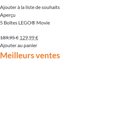
Ajouter à la liste de souhaits
Aperçu
5 Boîtes LEGO® Movie
Le
Le
189,95
€
129,99
€
prix
prix
Ajouter au panier
initial
actuel
Meilleurs ventes
était :
est :
189,95 €.
129,99 €.