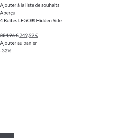
Ajouter à la liste de souhaits
Aperçu
4 Boîtes LEGO® Hidden Side
Le
Le
384,96
€
249,99
€
prix
prix
Ajouter au panier
initial
actuel
-32%
était :
est :
384,96 €.
249,99 €.