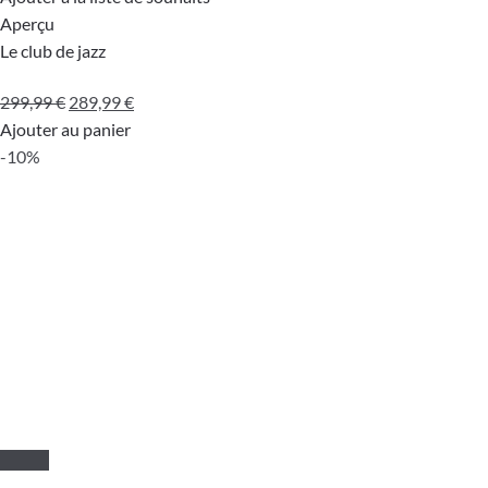
Aperçu
Le club de jazz
Le
Le
299,99
€
289,99
€
prix
prix
Ajouter au panier
initial
actuel
-10%
était :
est :
299,99 €.
289,99 €.