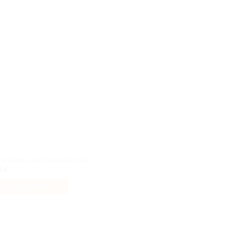
Ajouter
à la liste
de
souhaits
rencontre avec le bébé gorille
99
€
AJOUTER AU PANIER