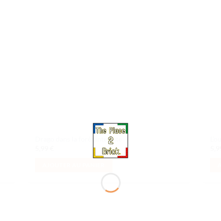
e
de
aits
souhaits
Drago dans la forêt interdite
L’o
5,99
€
5,
AJOUTER AU PANIER
uter
Ajouter