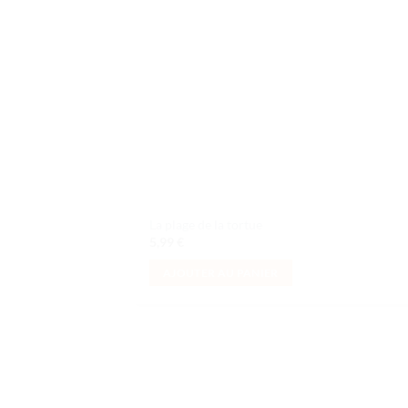
La plage de la tortue
5,99
€
AJOUTER AU PANIER
Ajo
à la 
d