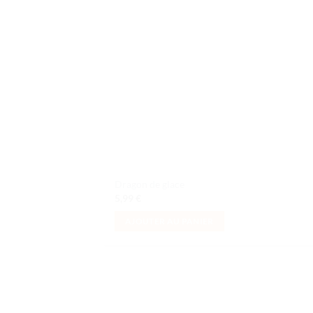
souh
Dragon de glace
5,99
€
AJOUTER AU PANIER
Ajo
à la 