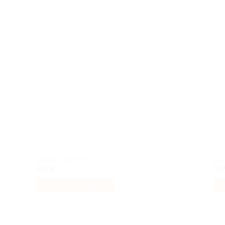
uter
Ajouter
liste
à la liste
e
de
aits
souhaits
L’étal du marché
La 
5,99
€
5,
AJOUTER AU PANIER