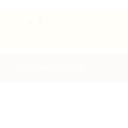
0
PANIER /
0,00
€
Ajouter
à la liste
de
souhaits