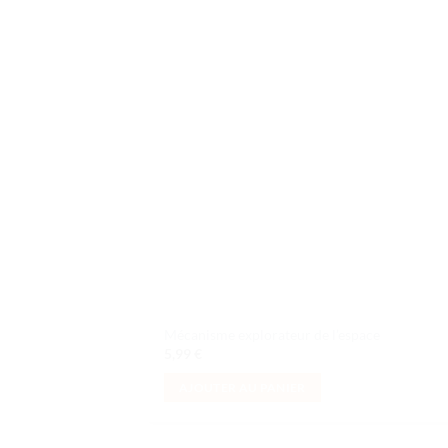
Ajo
à la 
d
souh
Mécanisme explorateur de l’espace
5,99
€
AJOUTER AU PANIER