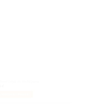
Ajouter
à la liste
de
souhaits
rbre fruitier du Yoshi jaune
99
€
AJOUTER AU PANIER