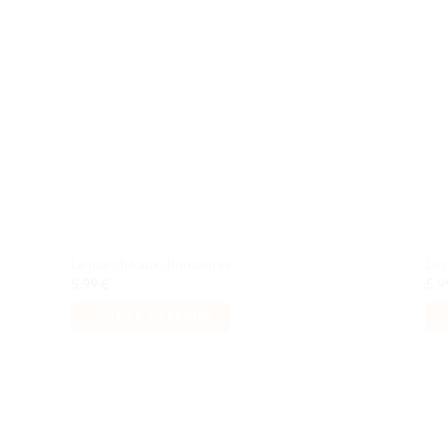
aits
souhaits
Le marché aux dinosaures
Les
5,99
€
5,
AJOUTER AU PANIER
uter
Ajouter
liste
à la liste