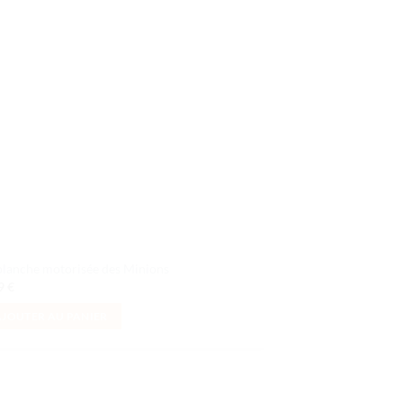
à la liste
de
souhaits
planche motorisée des Minions
99
€
AJOUTER AU PANIER