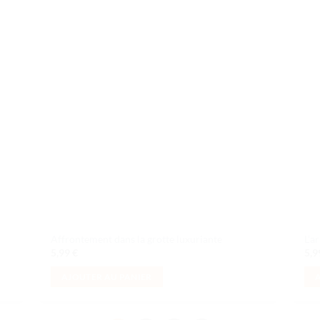
uter
Ajouter
liste
à la liste
e
de
aits
souhaits
Affrontement dans la grotte luxuriante
L’a
5,99
€
5,
AJOUTER AU PANIER