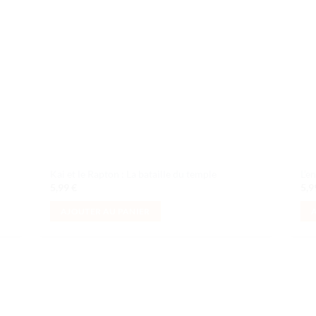
Kai et le Rapton : La bataille du temple
L’e
5,99
€
5,
AJOUTER AU PANIER
uter
Ajouter
liste
à la liste
e
de