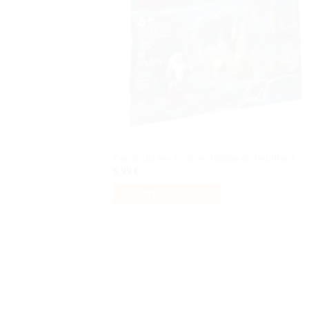
Construis ton propre château de Poudlard
5,99
€
AJOUTER AU PANIER
Ajo
à la 
d
souh