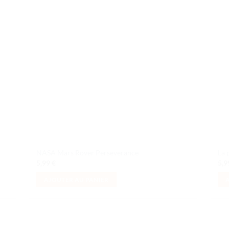
liste
à la liste
e
de
aits
souhaits
NASA Mars Rover Perseverance
La 
5,99
€
5,
AJOUTER AU PANIER