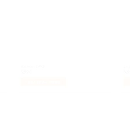
Batman 1992
Le 
5,99
€
5,
AJOUTER AU PANIER
uter
Ajouter
liste
à la liste
e
de
aits
souhaits