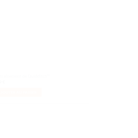
ntraînement de Quidditch™
99
€
AJOUTER AU PANIER
Ajouter
à la liste
de