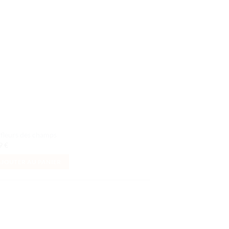
souhaits
 fleurs des champs
99
€
AJOUTER AU PANIER
Ajouter
à la liste