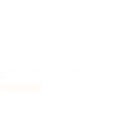
portail interdimensionnel de Docteur Strange
99
€
AJOUTER AU PANIER
Ajouter
à la liste
de
souhaits