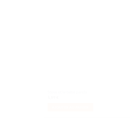
Ajo
à la 
d
souh
Steve et le bébé panda
5,99
€
AJOUTER AU PANIER