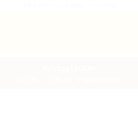
THE PLACE 2 BRICK - BOUTIQUE 100% LEGO®
B2B WELCOME
AUTRES PRESTATIONS
Polybag LEGO®
ACCUEIL
/
BOUTIQUE
/
POLYBAG LEGO®
uter
Ajouter
liste
à la liste
e
de
aits
souhaits