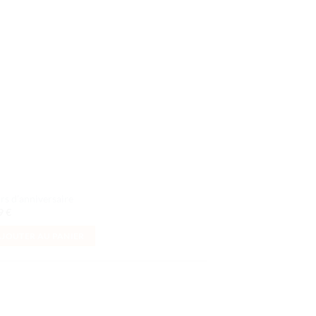
de
souhaits
urs d’anniversaire
99
€
AJOUTER AU PANIER
Ajouter