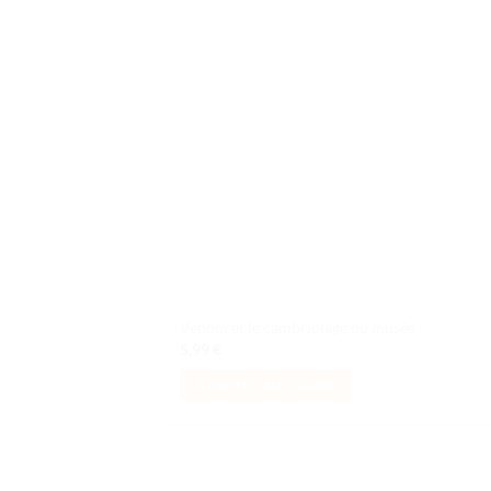
à la 
d
souh
Venom et le cambriolage du musée
5,99
€
AJOUTER AU PANIER