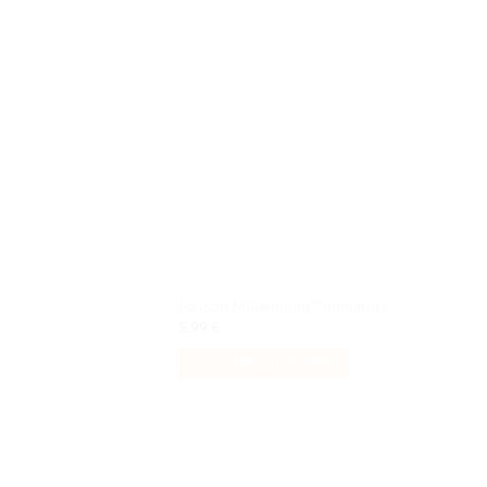
d
souh
Faucon Millennium™ miniature
5,99
€
AJOUTER AU PANIER
Ajo