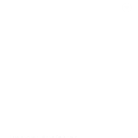
Ajouter
à la liste
de
souhaits
La course-poursuite sur l’autoroute