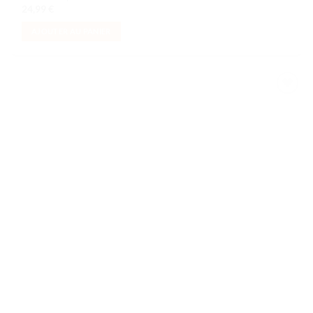
24,99
€
AJOUTER AU PANIER
Ajouter
à la liste
de
souhaits