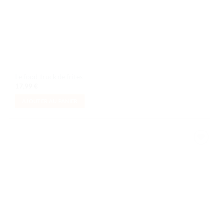
Le food-truck de frites
17,99
€
AJOUTER AU PANIER
Ajouter
à la liste
de
souhaits