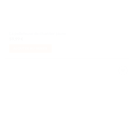
La pelleteuse de chantier jaune
59,99
€
AJOUTER AU PANIER
Ajouter
à la liste
de
souhaits