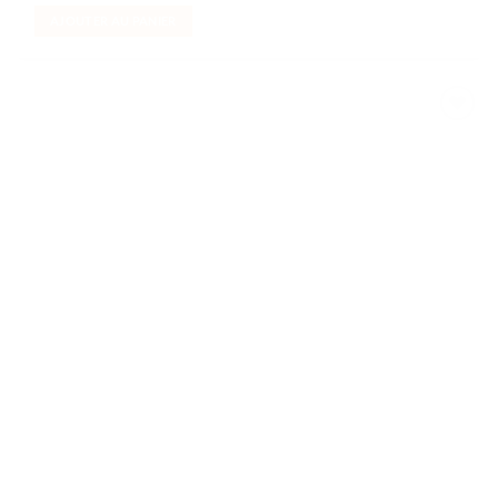
AJOUTER AU PANIER
Ajouter
à la liste
de
souhaits