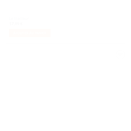
Le tracteur
17,99
€
AJOUTER AU PANIER
Ajouter
à la liste
de
souhaits