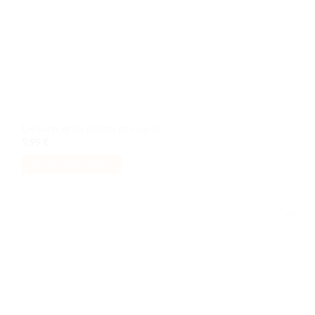
Les karts et les pilotes de course
9,99
€
AJOUTER AU PANIER
Ajouter
à la liste
de
souhaits