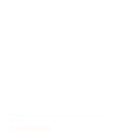
Ajouter
à la liste
de
souhaits
Garage de F1® et voitures Mercedes-AMG et Alpine
69,99
€
AJOUTER AU PANIER