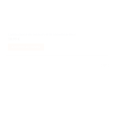
L’ambulance de secours et le snowboardeur
18,99
€
AJOUTER AU PANIER
Ajouter
à la liste
de
souhaits