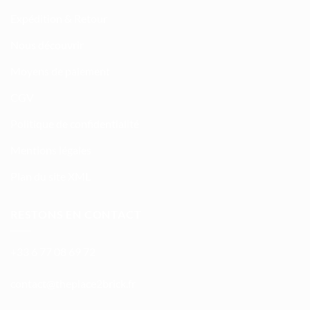
Expédition & Retour
Nous découvrir
Moyens de paiement
CGV
Politique de confidentialité
Mentions légales
Plan du site XML
RESTONS EN CONTACT
+33 6 77 08 69 72
atnoc
ht@tc
calpe
irb2e
rf.kc