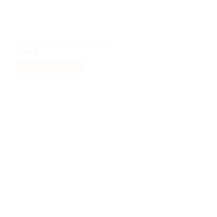
Le poste de secours sur la plage
41,99
€
AJOUTER AU PANIER
Ajouter
à la liste
de
souhaits