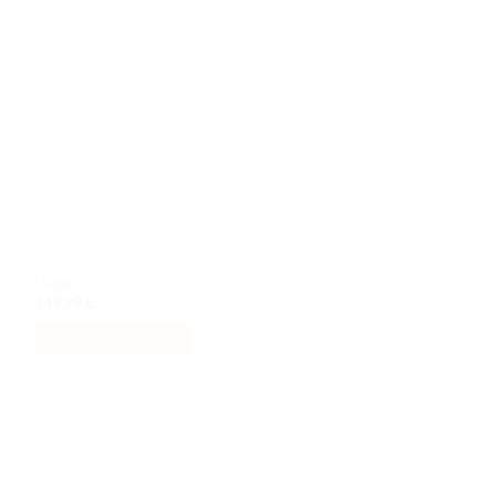
La gare
149,99
€
AJOUTER AU PANIER
Ajouter
à la liste
de