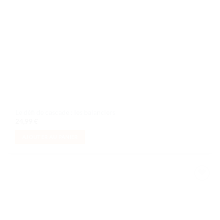
Le défi de cascade : les balanciers
24,99
€
AJOUTER AU PANIER
Ajouter
à la liste
de
souhaits