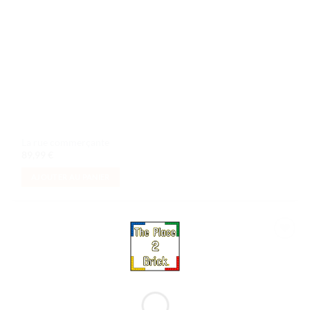
La rue commerçante
89,99
€
AJOUTER AU PANIER
Ajouter
à la liste
de
souhaits