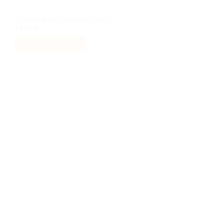
Le looping du chimpanzé cogneur
53,99
€
AJOUTER AU PANIER
Ajouter
à la liste
de
souhaits