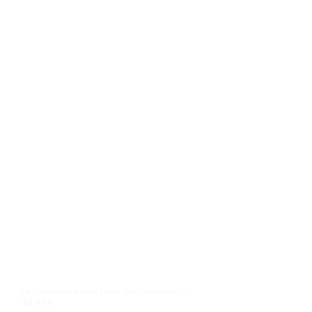
Ajouter
à la liste
de
souhaits
Le camion de spectacle des cascadeurs
49,99
€