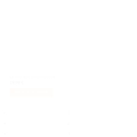
Le fourgon pénitentiaire
19,99
€
AJOUTER AU PANIER
1
2
3