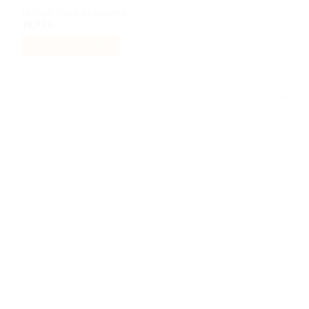
Le food-truck de burgers
18,99
€
AJOUTER AU PANIER
Ajouter
à la liste
de
souhaits