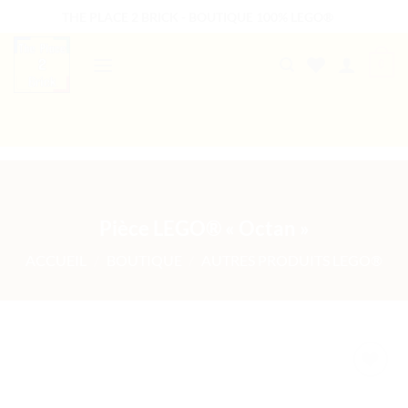
Passer
THE PLACE 2 BRICK - BOUTIQUE 100% LEGO®
au
contenu
0
B2B WELCOME
AUTRES PRESTATIONS
Pièce LEGO® « Octan »
ACCUEIL
/
BOUTIQUE
/
AUTRES PRODUITS LEGO®
Ajouter