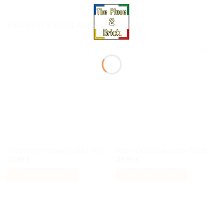
PRODUITS SIMILAIRES
Ajouter
Ajouter
à la liste
à la liste
de
de
souhaits
souhaits
Autocollants brique LEGO Xtra
Retro Octan Casquette Adulte
14,99
€
29,99
€
AJOUTER AU PANIER
AJOUTER AU PANIER