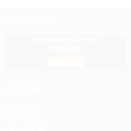
PROCHAINES DATES
EXPO : CH’TI BRICK À ARRAS
28 & 29 Juin 2025
EN SAVOIR +
INFORMATION
Expédition & Retour
Nous découvrir
Moyens de paiement