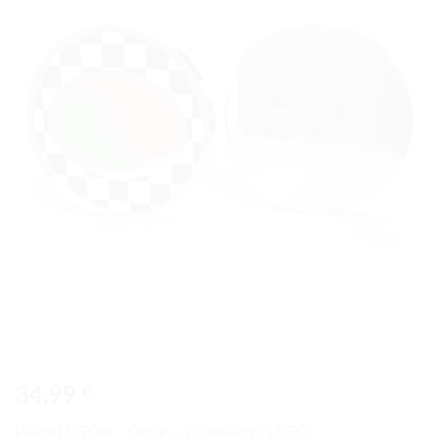
à la liste
de
souhaits
34,99
€
Pièce LEGO® « Octan » | 5006469 | LEGO