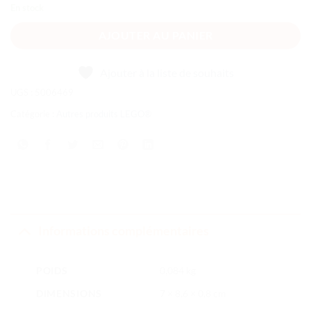
En stock
AJOUTER AU PANIER
Ajouter à la liste de souhaits
UGS :
5006469
Catégorie :
Autres produits LEGO®
Informations complémentaires
POIDS
0,084 kg
DIMENSIONS
7 × 8,6 × 0,8 cm