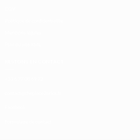
CGV
Politique de confidentialité
Mentions légales
Plan du site XML
RESTONS EN CONTACT
+33 6 77 08 69 72
atnoc
ht@tc
calpe
irb2e
rf.kc
Facebook
Formulaire de contact