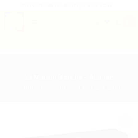
Passer
THE PLACE 2 BRICK - BOUTIQUE 100% LEGO®
au
contenu
0
B2B WELCOME
AUTRES PRESTATIONS
La Maison Blanche – Abîmée
ACCUEIL
/
BOUTIQUE
/
BOÎTE LEGO® ABÎMÉE
Ajouter