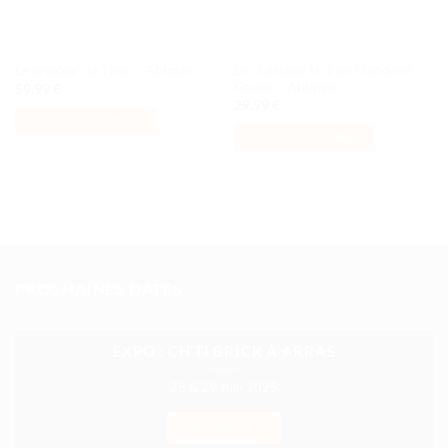
Le chasseur N-1 de Mando et
Le drakkar de Thor – Abîmée
Grogu – Abîmée
59,99
€
29,99
€
AJOUTER AU PANIER
AJOUTER AU PANIER
PROCHAINES DATES
EXPO : CH’TI BRICK À ARRAS
28 & 29 Juin 2025
EN SAVOIR +