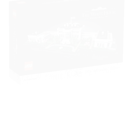
à la liste
de
souhaits