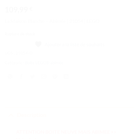
109,99
€
La Maison Blanche – Abîmée | 21054 | LEGO
Rupture de stock
Ajouter à la liste de souhaits
UGS :
21054-D
Catégorie :
Boîte LEGO® abîmée
Description
ATTENTION BOITE NEUVE MAIS ABIMEE >>