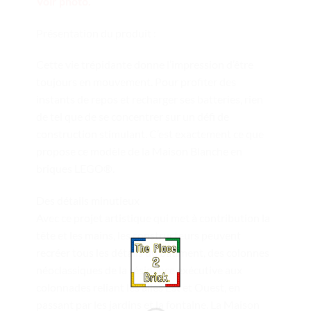
Voir photo.
Présentation du produit :
Cette vie trépidante donne l’impression d’être
toujours en mouvement. Pour profiter des
instants de repos et recharger ses batteries, rien
de tel que de se concentrer sur un défi de
construction stimulant. C’est exactement ce que
propose ce modèle de la Maison Blanche en
briques LEGO®.
Des détails minutieux
Avec ce projet artistique qui met à contribution la
tête et les mains, les constructeurs peuvent
recréer tous les détails du bâtiment, des colonnes
néoclassiques de la résidence exécutive aux
colonnades reliant les ailes Est et Ouest, en
passant par les jardins et la fontaine. La Maison