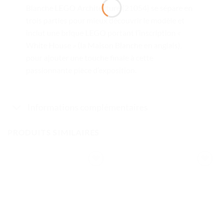
Blanche LEGO Architecture (21054) se sépare en
trois parties pour mieux découvrir le modèle et
inclut une brique LEGO portant l’inscription «
White House » (la Maison Blanche en anglais),
pour ajouter une touche finale à cette
passionnante pièce d’exposition.
Informations complémentaires
PRODUITS SIMILAIRES
Ajouter
Ajouter
à la liste
à la liste
de
de
souhaits
souhaits