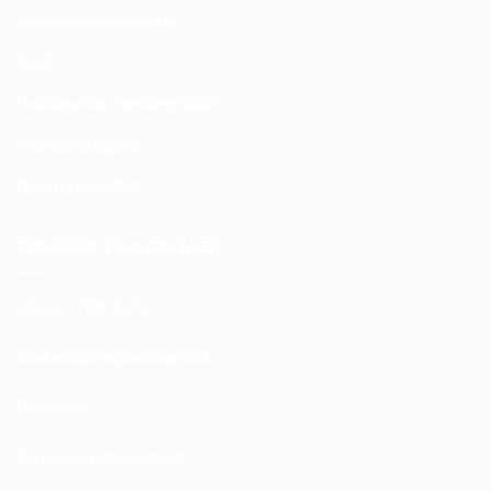
Moyens de paiement
CGV
Politique de confidentialité
Mentions légales
Plan du site XML
RESTONS EN CONTACT
+33 6 77 08 69 72
atnoc
ht@tc
calpe
irb2e
rf.kc
Facebook
Formulaire de contact