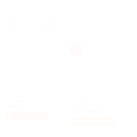
Informations complémentaires
PRODUITS SIMILAIRES
-21%
Ajouter
Ajouter
à la liste
à la liste
de
de
souhaits
souhaits
Le casque de Kylo Ren™ –
Le drakkar de Thor – Abîmée
Abimée
59,99
€
Le
Le
69,99
€
54,99
€
prix
prix
AJOUTER AU PANIER
initial
actuel
AJOUTER AU PANIER
était :
est :
69,99 €.
54,99 €.