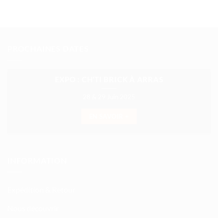
PROCHAINES DATES
EXPO : CH’TI BRICK À ARRAS
28 & 29 Juin 2025
EN SAVOIR +
INFORMATION
Expédition & Retour
Nous découvrir