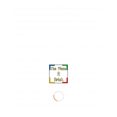
Pour toutes nos boîtes abîmées les dommages se
situent sur le carton de la boîte LEGO.
Les boîtes sont neuves & scellées, en aucun cas
l’intérieur de la boite (pièces et notices) n’est
altéré.
Les fans de
Star Wars
™ peuvent revivre des scènes
passionnantes sur Tatooine en construisant un
pillard Tusken LEGO® BrickHeadz™ (40615).
Avec ses détails réalistes tels que la tenue de
Star Wars
: Un nouvel espoir, un bâton gaffi et un
blaster, ce set est un formidable cadeau à offrir à
un fan de 10 ans et plus ou à un collectionneur de
Star Wars
. Le personnage en briques et sa plaque
de base compléteront à merveille tout décor
composé de modèles de construction
Star Wars
.