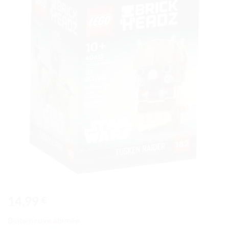
à la liste
de
souhaits
14,99
€
Boîte neuve abîmée