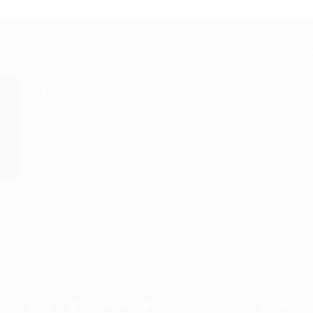
INFORMATION
RE
+33 
Expédition & Retour
Nous découvrir
atn
Moyens de paiement
Fac
CGV
Form
Politique de confidentialité
Mentions légales
Plan du site XML
Visa
MasterCard
PayPal
Apple
Google
Bank
Stripe