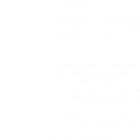
Description
Yellow Submarine – The Beatles | 21
Nombre de pièce : 553 pièces
Présentation du produit :
Cette version LEGO® de l’emblématique
quatre Beatles ! Le sous-marin comprend
George et Ringo, deux hélices rotatives
lors de leur voyage. Cet ensemble inclu
cet ensemble est excellent pour le jeu d
Informations complémentaires
PRODUITS SIMILAIRES