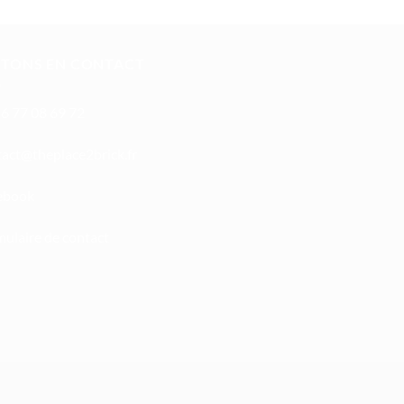
STONS EN CONTACT
6 77 08 69 72
oc
ht@tc
calpe
irb2e
rf.kc
ebook
ulaire de contact