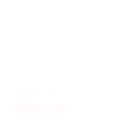
ter
Ajouter
iste
à la liste
de
its
souhaits
Le train Orient-Express
La cabane dans l’arbr
479,99
€
259,99
€
AJOUTER AU PANIER
AJOUTER AU PANI