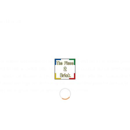
306 | LEGO®
 Yellow Submarine du célèbre film de 1968 est à construire pour 
 un toit amovible pour un jeu facile, un cockpit qui comprend les 
, quatre périscopes, un gouvernail ajustable, plus des accessoires a
t aussi une figurine de Jeremy. Un cadeau idéal pour les fans de l
e rôle ou pour créer un affichage rétro coloré.