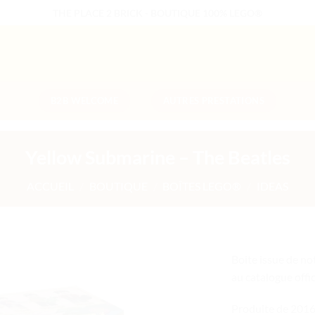
THE PLACE 2 BRICK - BOUTIQUE 100% LEGO®
B2B WELCOME
AUTRES PRESTATIONS
Yellow Submarine – The Beatles
ACCUEIL
/
BOUTIQUE
/
BOÎTES LEGO®
/
IDEAS
Boite issue de not
au catalogue off
Ajouter
à la liste
de
Produite de 2016