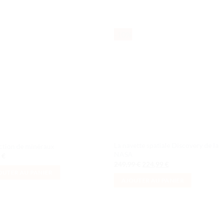
-10%
Ajouter
Ajou
à la liste
à la l
de
de
souhaits
souha
La navette spatiale Discovery de la
ction de minéraux
NASA
9
€
Le
Le
249,99
€
224,99
€
prix
prix
OUTER AU PANIER
initial
actuel
AJOUTER AU PANIER
était :
est :
249,99 €.
224,99 €.