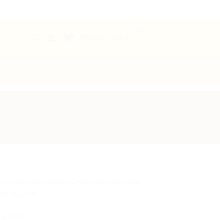
0
PANIER /
0,00
€
re collection privée | Cette boite n’est plus
iciel LEGO®
 à 2017