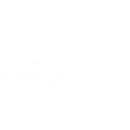
repartir vers Pepperland avec les
figurines incluses de John, Paul,
ssortis que les Beatles ont collecté
a construction LEGO® et des Beatles,