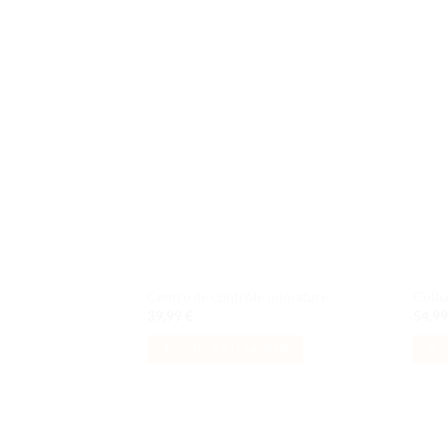
Ajouter
à la liste
de
souhaits
Centre de contrôle miniature
Colle
39,99
€
54,9
AJOUTER AU PANIER
AJ