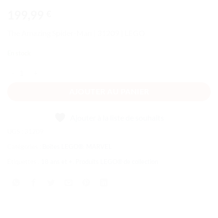
199,99
€
The Amazing Spider-Man | 31209 | LEGO
En stock
quantité de The Amazing Spider-Man
AJOUTER AU PANIER
Ajouter à la liste de souhaits
UGS :
31209
Catégories :
Boîtes LEGO®
,
MARVEL
Étiquettes :
18 ans et +
,
Produits LEGO® de collection