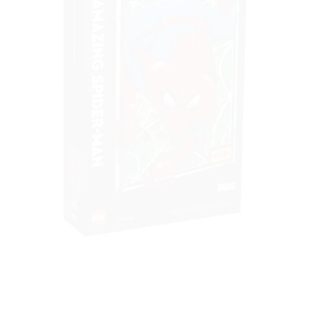
à la liste
de
souhaits