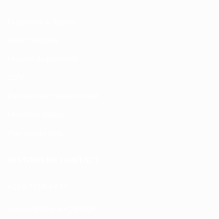
Expédition & Retour
Nous découvrir
Moyens de paiement
CGV
Politique de confidentialité
Mentions légales
Plan du site XML
RESTONS EN CONTACT
+33 6 77 08 69 72
atnoc
ht@tc
calpe
irb2e
rf.kc