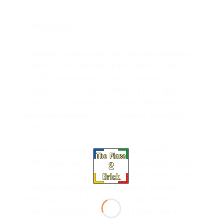
Description
Célébrez l’un des super-héros les plus populaires
avec le set The Amazing Spider-Man LEGO® Art
(31209), une œuvre d’art en 3 dimensions
composée de couches de briques LEGO. Spider-
Man sort du cadre et peut prendre différentes
poses dynamiques grâce à sa tête et à ses doigts
articulés.
Rendez hommage à un super-héros de BD
Cette œuvre spectaculaire inclut plusieurs détails
qui raviront les fans de Spider-Man : le fond utilise
la technique d’impression par lignes de points
Ben-Day des BD, 15 araignées rappellent le n° 15
d’Amazing Fantasy dans lequel Spider-Man est