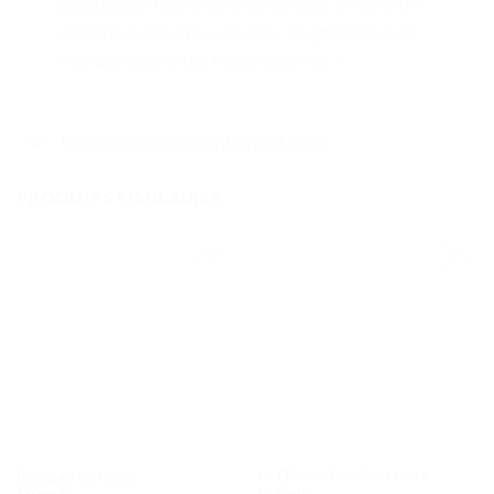
apparu pour la première fois en août 1962, et un
encadré en bas cite sa devise « Un grand pouvoir
implique de grandes responsabilités ».
Informations complémentaires
PRODUITS SIMILAIRES
Ajouter
Ajouter
à la liste
à la liste
de
de
souhaits
souhaits
Le QG des Gardiens de la
Bouquet de fleurs
Galaxie