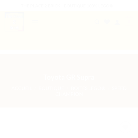
Passer
THE PLACE 2 BRICK - BOUTIQUE 100% LEGO®
au
contenu
0
B2B WELCOME
AUTRES PRESTATIONS
Toyota GR Supra
ACCUEIL
/
BOUTIQUE
/
BOÎTES LEGO®
/
SPEED
CHAMPION