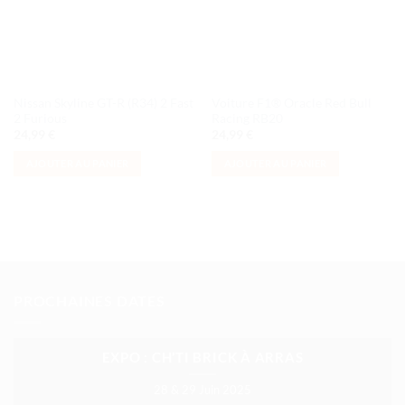
Nissan Skyline GT-R (R34) 2 Fast
Voiture F1® Oracle Red Bull
2 Furious
Racing RB20
24,99
€
24,99
€
AJOUTER AU PANIER
AJOUTER AU PANIER
PROCHAINES DATES
EXPO : CH’TI BRICK À ARRAS
28 & 29 Juin 2025