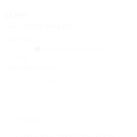
34,99
€
Toyota GR Supra | 76901 | LEGO
Rupture de stock
Ajouter à la liste de souhaits
UGS :
76901
Catégorie :
Speed Champion
Description
La LEGO® Speed Champions Toyota GR Supra