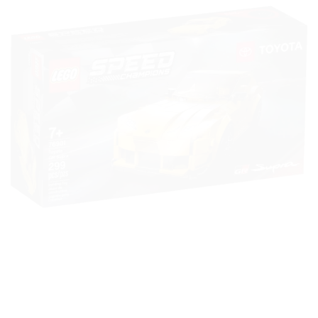
Ajouter
à la liste
de
souhaits