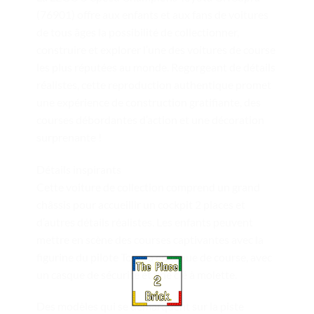
(76901) offre aux enfants et aux fans de voitures
de tous âges la possibilité de collectionner,
construire et explorer l’une des voitures de course
les plus réputées au monde. Regorgeant de détails
réalistes, cette reproduction authentique promet
une expérience de construction gratifiante, des
courses débordantes d’action et une décoration
surprenante !
Détails inspirants
Cette voiture de collection comprend un grand
châssis pour accueillir un cockpit 2 places et
d’autres détails réalistes. Les enfants peuvent
mettre en scène des courses captivantes avec la
figurine du pilote Toyota en tenue de course, avec
un casque de sécurité et une clé à molette.
Des modèles qui se démarquent sur la piste