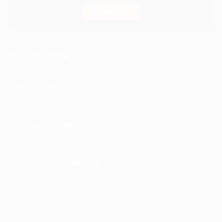
EN SAVOIR +
INFORMATION
Expédition & Retour
Nous découvrir
Moyens de paiement
CGV
Politique de confidentialité
Mentions légales
Plan du site XML