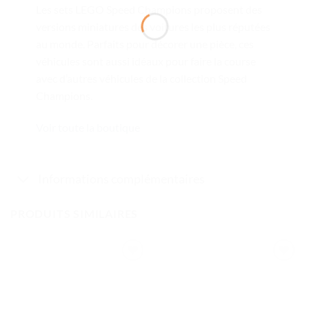
Les sets LEGO Speed Champions proposent des
versions miniatures des voitures les plus réputées
au monde. Parfaits pour décorer une pièce, ces
véhicules sont aussi idéaux pour faire la course
avec d’autres véhicules de la collection Speed
Champions.
Voir toute la boutique
Informations complémentaires
PRODUITS SIMILAIRES
Ajouter
Ajouter
à la liste
à la liste
de
de
souhaits
souhaits