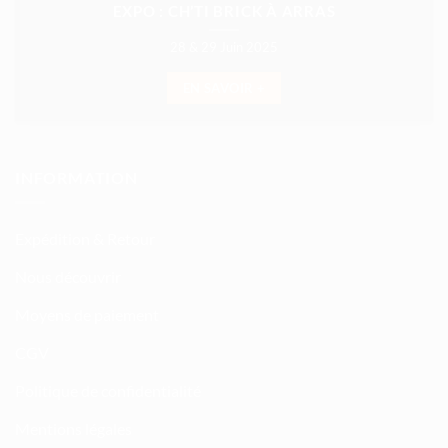
EXPO : CH’TI BRICK À ARRAS
28 & 29 Juin 2025
EN SAVOIR +
INFORMATION
Expédition & Retour
Nous découvrir
Moyens de paiement
CGV
Politique de confidentialité
Mentions légales