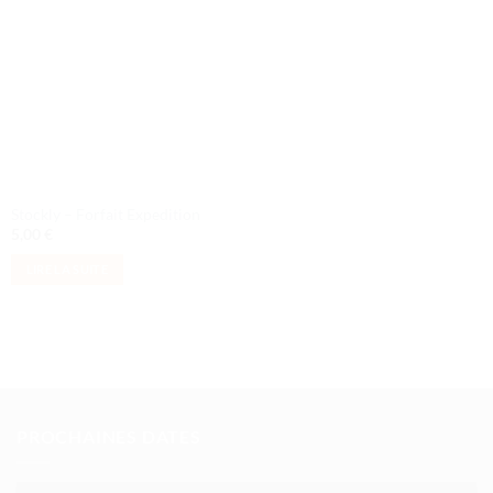
de
souhaits
Stockly – Forfait Expedition
5,00
€
LIRE LA SUITE
PROCHAINES DATES