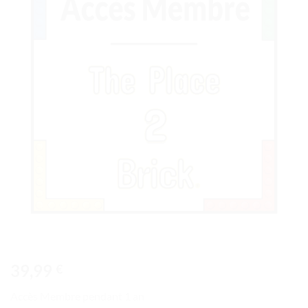
à la liste
de
souhaits
39,99
€
Accès Membre pendant 1 an