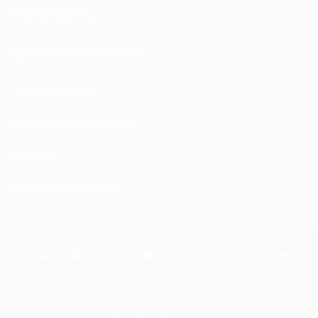
Plan du site XML
RESTONS EN CONTACT
+33 6 77 08 69 72
atnoc
ht@tc
calpe
irb2e
rf.kc
Facebook
Formulaire de contact
Visa
MasterCard
PayPal
Apple
Google
Bank
Stripe
Pay
Pay
Transfer
Ce site n'a pas de lien, n'est pas sponsorisé, ni approuvé par LEGO®
The Place 2 Brick, SARL au capital social de 1.500 Euro.
Copyright 2022 - 2026 ©