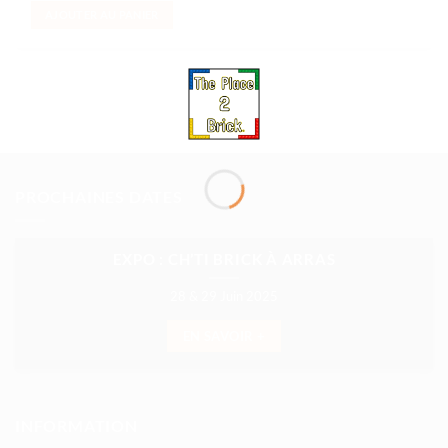
AJOUTER AU PANIER
PROCHAINES DATES
EXPO : CH’TI BRICK À ARRAS
28 & 29 Juin 2025
EN SAVOIR +
INFORMATION