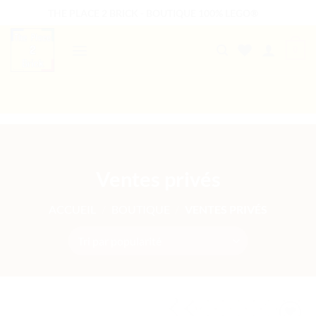
Passer
THE PLACE 2 BRICK - BOUTIQUE 100% LEGO®
au
contenu
0
B2B WELCOME
AUTRES PRESTATIONS
Ventes privés
ACCUEIL
/
BOUTIQUE
/
VENTES PRIVÉS