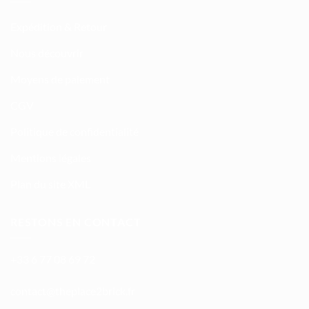
Expédition & Retour
Nous découvrir
Moyens de paiement
CGV
Politique de confidentialité
Mentions légales
Plan du site XML
RESTONS EN CONTACT
+33 6 77 08 69 72
atnoc
ht@tc
calpe
irb2e
rf.kc