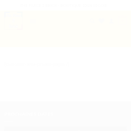
Passer
THE PLACE 2 BRICK - BOUTIQUE 100% LEGO®
au
contenu
0
B2B WELCOME
AUTRES PRESTATIONS
[customer-area-private-pages /]
PROCHAINES DATES