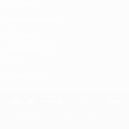
Plan du site XML
RESTONS EN CONTACT
+33 6 77 08 69 72
atnoc
ht@tc
calpe
irb2e
rf.kc
Facebook
Formulaire de contact
Visa
MasterCard
PayPal
Apple
Google
Bank
Stripe
Pay
Pay
Transfer
Ce site n'a pas de lien, n'est pas sponsorisé, ni approuvé par LEGO®
The Place 2 Brick, SARL au capital social de 1.500 Euro.
Copyright 2022 - 2026 ©