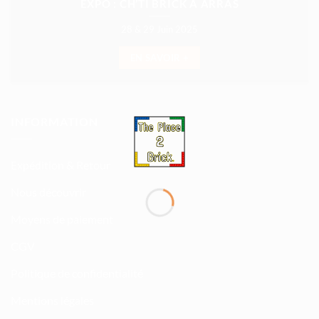
EXPO : CH’TI BRICK À ARRAS
28 & 29 Juin 2025
EN SAVOIR +
INFORMATION
Expédition & Retour
Nous découvrir
Moyens de paiement
CGV
Politique de confidentialité
Mentions légales