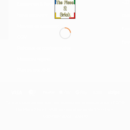
+33 
Expédition & Retour
Nous découvrir
atn
Moyens de paiement
Fac
CGV
Form
Politique de confidentialité
Mentions légales
Plan du site XML
Visa
MasterCard
PayPal
Apple
Google
Bank
Stripe
Pay
Pay
Transfer
Ce site n'a pas de lien, n'est pas sponsorisé, ni approuvé par LEGO®
The Place 2 Brick, SARL au capital social de 1.500 Euro.
Copyright 2022 - 2026 ©