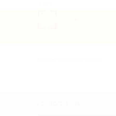
Passer
au
contenu
MENU
[customer-area-payment-success /]
PROCHAINES DATES