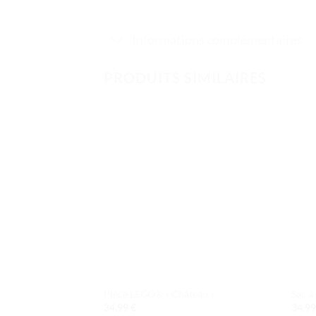
Informations complémentaires
PRODUITS SIMILAIRES
Ajouter
à la liste
de
souhaits
Pièce LEGO® « Château »
Sac à
34,99
€
34,9