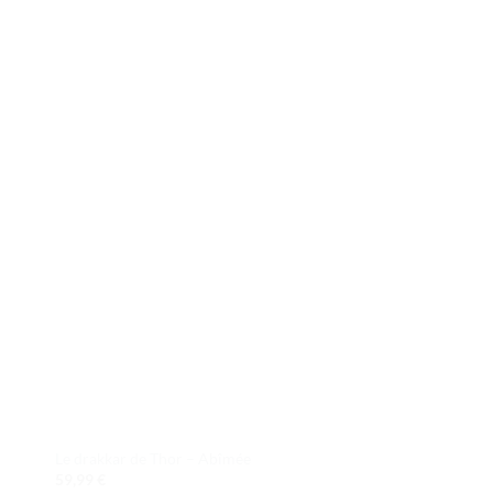
ter
Ajouter
iste
à la liste
de
its
souhaits
Le drakkar de Thor – Abîmée
Le pillard Tusken – 
59,99
€
14,99
€