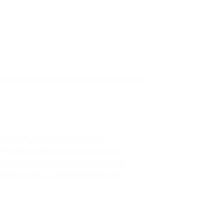
ar Wars
™ (75330). Ce modèle en
de Yoda dans les marais de Dagobah et
r, ainsi que le droïde R2-D2 (nouvelle
oda : « Fais-le ou ne le fais pas, mais