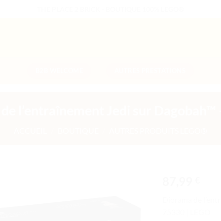
THE PLACE 2 BRICK - BOUTIQUE 100% LEGO®
B2B WELCOME
AUTRES PRESTATIONS
de l’entraînement Jedi sur Dagobah™
ACCUEIL
/
BOUTIQUE
/
AUTRES PRODUITS LEGO®
87,99
€
Ajouter
Diorama de l’ent
à la liste
75330 | LEGO
de