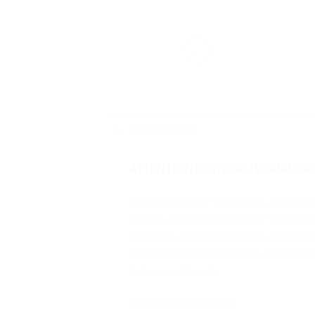
Description
ATTENTION BOITE NEUVE MAIS ABIM
Vous concentrer, vous devez, pour co
briques représente l’une des scènes m
l’aile du X-wing englouti de Luke Skyw
décoration mai 2022 pour Luke et R2-D2)
il n’y a pas d’essai. »
Voir toute la boutique