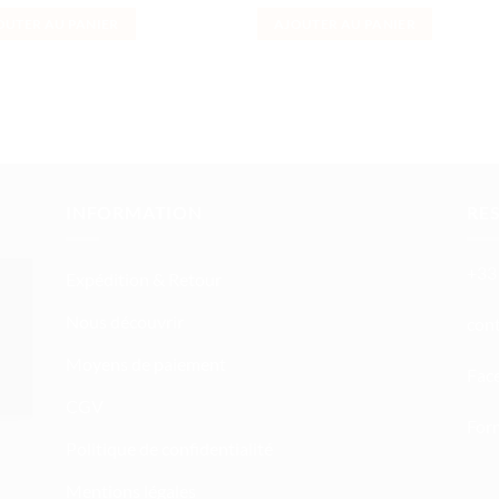
prix
prix
initial
actuel
OUTER AU PANIER
AJOUTER AU PANIER
était :
est :
69,99 €.
54,99 €.
INFORMATION
RE
+33 
Expédition & Retour
Nous découvrir
atn
Moyens de paiement
Fac
CGV
Form
Politique de confidentialité
Mentions légales