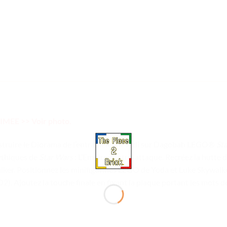
EE >> Voir photo.
nstruire le Diorama de l’entraînement Jedi sur Dagobah LEGO®
St
ythiques de
Star Wars
: L’Empire contre-attaque. Recréez la hutte 
alker. Positionnez les minifigurines LEGO de Yoda et Luke Skywalke
. Ajoutez la touche finale en fixant la plaque portant les mots de Y