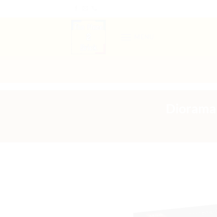
Passer
au
contenu
MENU
Diorama 