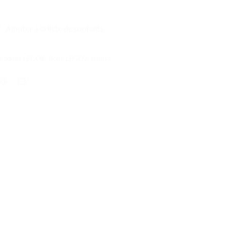
Ajouter à la liste de souhaits
produits LEGO®
,
Boîte LEGO® abîmée