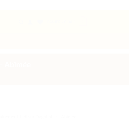
0
PANIER /
0,00
€
 – Abîmée
raînement Jedi sur Dagobah™ – Abîmée |