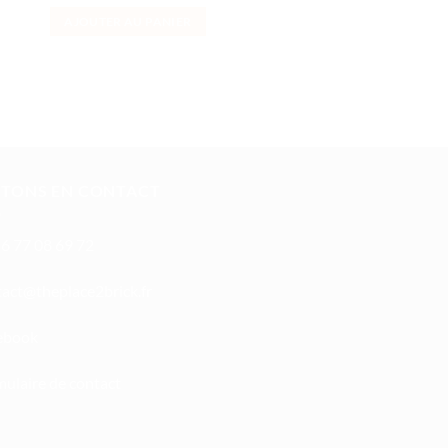
AJOUTER AU PANIER
AJOUTER AU PANI
STONS EN CONTACT
6 77 08 69 72
oc
ht@tc
calpe
irb2e
rf.kc
ebook
ulaire de contact