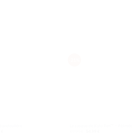
-21%
Ajouter
Ajou
à la liste
à la l
de
de
souhaits
souha
 bandoulière
Le casque de Kylo Ren™ – Abimée
Le
Le
9
€
69,99
€
54,99
€