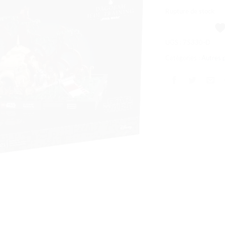
souhaits
Rupture de stock
UGS :
75330-D
Catégories :
Autres 