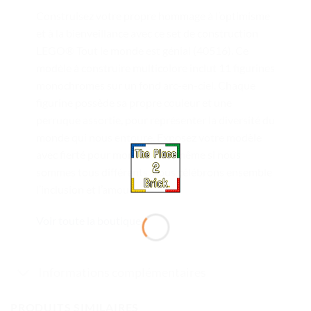
Construisez votre propre hommage à l’optimisme
et à la bienveillance avec ce set de construction
LEGO® Tout le monde est génial (40516). Ce
modèle à construire multicolore inclut 11 figurines
monochromes sur un fond arc-en-ciel. Chaque
figurine possède sa propre couleur et une
perruque assortie, pour représenter la diversité du
monde qui nous entoure. Exposez votre modèle
avec fierté pour montrer que, même si nous
sommes tous différents, nous célébrons ensemble
l’inclusion et l’amour.
Voir toute la boutique
Informations complémentaires
PRODUITS SIMILAIRES