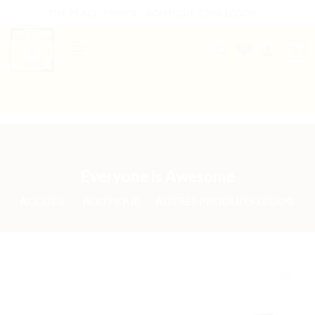
Passer
THE PLACE 2 BRICK - BOUTIQUE 100% LEGO®
au
contenu
0
B2B WELCOME
AUTRES PRESTATIONS
Everyone is Awesome
ACCUEIL
/
BOUTIQUE
/
AUTRES PRODUITS LEGO®
Ajouter