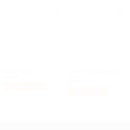
Ajouter
Ajouter
à la liste
à la liste
de
de
souhaits
souhaits
Puzzle de 1 000 pièces Stars de
Velcro Patch Cap
l’espace
39,99
€
19,99
€
AJOUTER AU PANIER
AJOUTER AU PANIER