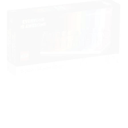
à la liste
de
souhaits