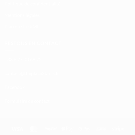
Politique de confidentialité
Mentions légales
Plan du site XML
RESTONS EN CONTACT
+33 6 77 08 69 72
atnoc
ht@tc
calpe
irb2e
rf.kc
Facebook
Formulaire de contact
Visa
MasterCard
PayPal
Apple
Google
Bank
Stripe