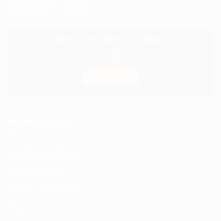
PROCHAINES DATES
EXPO : CH’TI BRICK À ARRAS
28 & 29 Juin 2025
EN SAVOIR +
INFORMATION
Expédition & Retour
Nous découvrir
Moyens de paiement
CGV