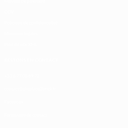
Moyens de paiement
CGV
Politique de confidentialité
Mentions légales
Plan du site XML
RESTONS EN CONTACT
+33 6 77 08 69 72
atnoc
ht@tc
calpe
irb2e
rf.kc
Facebook
Formulaire de contact