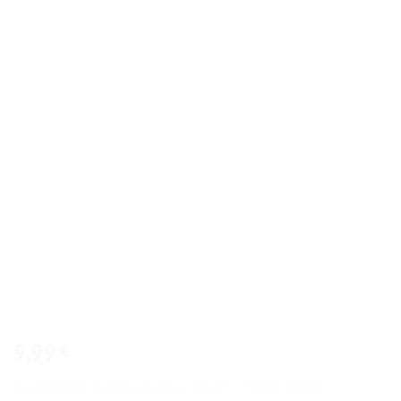
à la liste
de
souhaits
9,99
€
L’expédition de Steve dans le désert | 21251 | LEGO