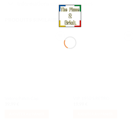
Informations complémentaires
PRODUITS SIMILAIRES
Ajouter
Ajouter
à la liste
à la liste
de
de
souhaits
souhaits
Velcro Patch Cap
VIP 1950’S RETRO
39,99
€
19,99
€
AJOUTER AU PANIER
AJOUTER AU PANIER