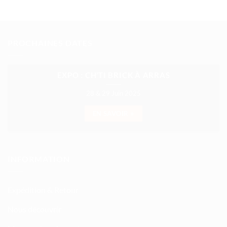
PROCHAINES DATES
EXPO : CH’TI BRICK À ARRAS
28 & 29 Juin 2025
EN SAVOIR +
INFORMATION
Expédition & Retour
Nous découvrir