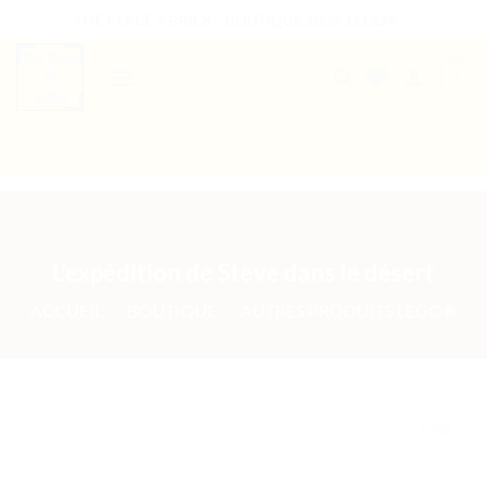
Passer
THE PLACE 2 BRICK - BOUTIQUE 100% LEGO®
au
contenu
0
B2B WELCOME
AUTRES PRESTATIONS
L’expédition de Steve dans le désert
ACCUEIL
/
BOUTIQUE
/
AUTRES PRODUITS LEGO®
Ajouter