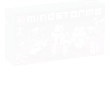
à la liste
de
souhaits