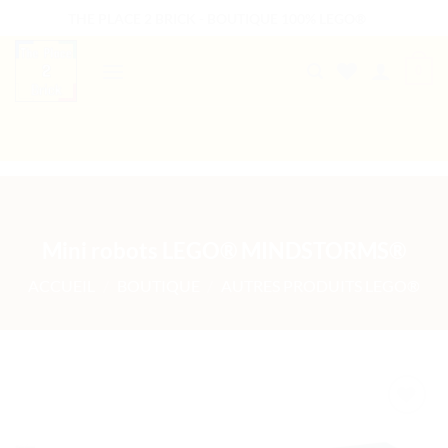
Passer
THE PLACE 2 BRICK - BOUTIQUE 100% LEGO®
au
contenu
0
B2B WELCOME
AUTRES PRESTATIONS
Mini robots LEGO® MINDSTORMS®
ACCUEIL
/
BOUTIQUE
/
AUTRES PRODUITS LEGO®
Ajouter