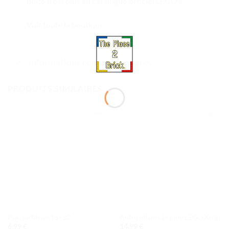
boite n’est plus au catalogue officiel LEGO®
Voir toute la boutique
Informations complémentaires
PRODUITS SIMILAIRES
Ajouter
Ajouter
à la liste
à la liste
de
de
souhaits
souhaits
Plaque bleue 16×32
Autocollants brique LEGO Xtra
6,99
€
14,99
€