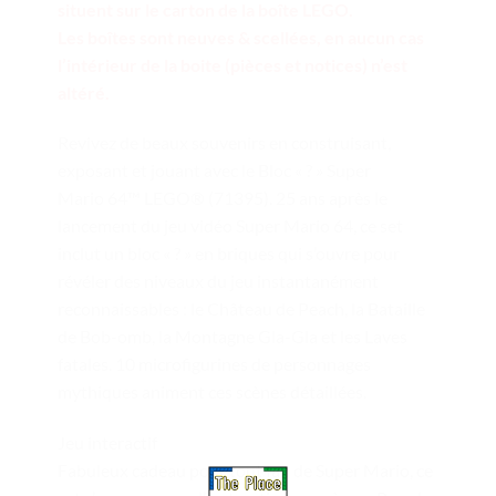
situent sur le carton de la boîte LEGO.
Les boîtes sont neuves & scellées, en aucun cas
l’intérieur de la boite (pièces et notices) n’est
altéré.
Revivez de beaux souvenirs en construisant,
exposant et jouant avec le Bloc « ? » Super
Mario 64™ LEGO® (71395). 25 ans après le
lancement du jeu vidéo Super Mario 64, ce set
inclut un bloc « ? » en briques qui s’ouvre pour
révéler des niveaux du jeu instantanément
reconnaissables : le Château de Peach, la Bataille
de Bob-omb, la Montagne Gla-Gla et les Laves
fatales. 10 microfigurines de personnages
mythiques animent ces scènes détaillées.
Jeu interactif
Fabuleux cadeau pour tout fan de Super Mario, ce