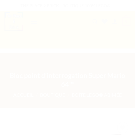
Passer
THE PLACE 2 BRICK - BOUTIQUE 100% LEGO®
au
contenu
0
B2B WELCOME
AUTRES PRESTATIONS
Bloc point d’interrogation Super Mario
64™
ACCUEIL
/
BOUTIQUE
/
BOÎTE LEGO® ABÎMÉE