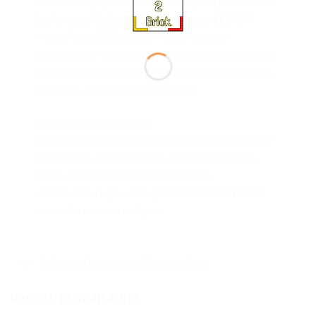
set s’accompagne d’instructions pas à pas. Pour le
jeu interactif, ajoutez un personnage LEGO®
Mario™ ou LEGO® Luigi™ des Packs de
Démarrage 71360/71387 (vendus séparément) et
collectez 10 étoiles de puissance pour révéler des
réactions secrètes et plus encore.
Des possibilités infinies
La gamme LEGO Super Mario inclut des Packs de
Démarrage, des Ensembles d’extension et des
Packs de Puissance avec lesquels les
constructeurs peuvent agrandir, transformer et
créer des niveaux uniques.
Informations complémentaires
PRODUITS SIMILAIRES