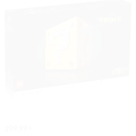
Ajouter
à la liste
de
souhaits
299,99
€