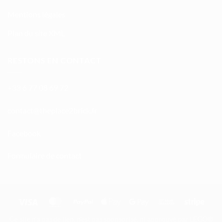
Mentions légales
Plan du site XML
RESTONS EN CONTACT
+33 6 77 08 69 72
atnoc
ht@tc
calpe
irb2e
rf.kc
Facebook
Formulaire de contact
Visa
MasterCard
PayPal
Apple
Google
Bank
Stripe
Pay
Pay
Transfer
Ce site n'a pas de lien, n'est pas sponsorisé, ni approuvé par LEGO®