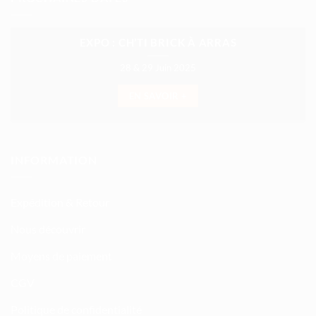
EXPO : CH’TI BRICK À ARRAS
28 & 29 Juin 2025
EN SAVOIR +
INFORMATION
Expédition & Retour
Nous découvrir
Moyens de paiement
CGV
Politique de confidentialité