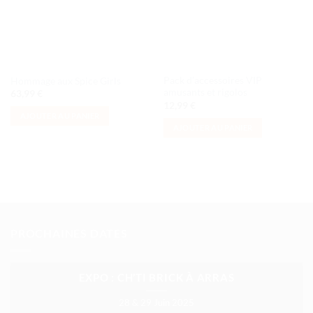
Pack d’accessoires VIP
Hommage aux Spice Girls
amusants et rigolos
63,99
€
12,99
€
AJOUTER AU PANIER
AJOUTER AU PANIER
PROCHAINES DATES
EXPO : CH’TI BRICK À ARRAS
28 & 29 Juin 2025