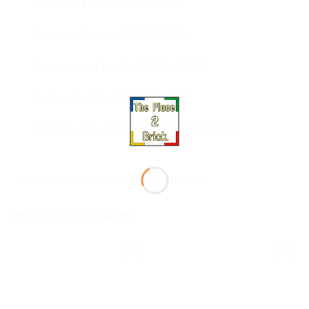
4 Boîtes LEGO® Hidden Side :
Le bateau hanté | 70419 | LEGO
Le restaurant hanté | 70422 | LEGO
Le train-fantôme | 70424 | LEGO
L’école hantée de Newbury | 70425 | LEGO
Informations complémentaires
PRODUITS SIMILAIRES
Ajouter
Ajouter
à la liste
à la liste
de
de
souhaits
souhaits