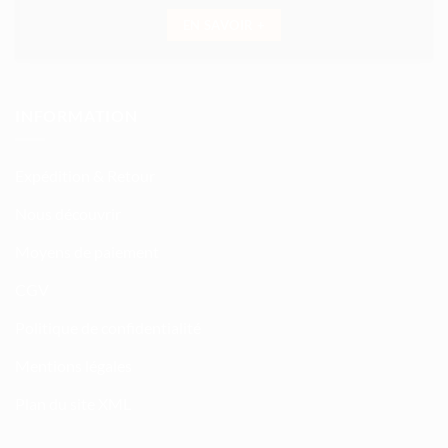
EN SAVOIR +
INFORMATION
Expédition & Retour
Nous découvrir
Moyens de paiement
CGV
Politique de confidentialité
Mentions légales
Plan du site XML