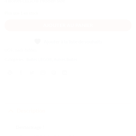
4 Boîtes LEGO® Hidden Side
initial
actuel
était :
est :
Plus que 1 en stock
384,96 €.
249,99 €.
AJOUTER AU PANIER
Ajouter à la liste de souhaits
UGS :
pack-hidden
Catégories :
Boîtes LEGO®
,
Autres Boîtes
Description
Destockage !