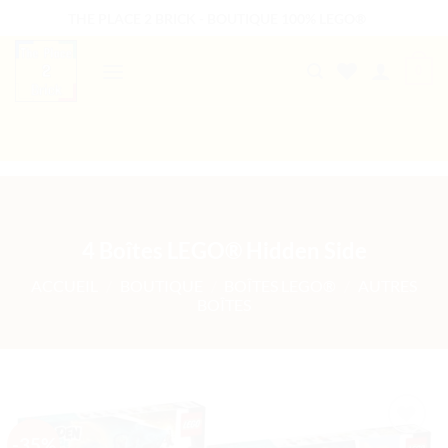
Passer
THE PLACE 2 BRICK - BOUTIQUE 100% LEGO®
au
contenu
0
B2B WELCOME
AUTRES PRESTATIONS
4 Boîtes LEGO® Hidden Side
ACCUEIL
/
BOUTIQUE
/
BOÎTES LEGO®
/
AUTRES
BOÎTES
-35%