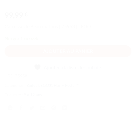
99,99
€
Carrosse de Beauxbâtons | 75958 | LEGO
Plus que 1 en stock
AJOUTER AU PANIER
Ajouter à la liste de souhaits
UGS :
75958
Catégories :
Boîtes LEGO®
,
Harry Potter™
Étiquette :
9 à 12 ans