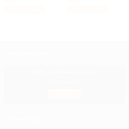
39,99
€
39,99
€
AJOUTER AU PANIER
AJOUTER AU PANIER
PROCHAINES DATES
EXPO : CH’TI BRICK À ARRAS
28 & 29 Juin 2025
EN SAVOIR +
INFORMATION