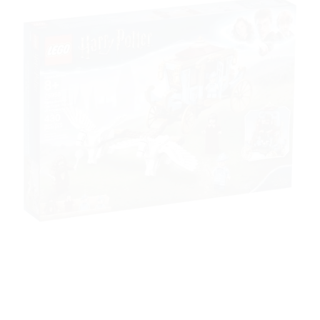
Ajouter
à la liste
de
souhaits