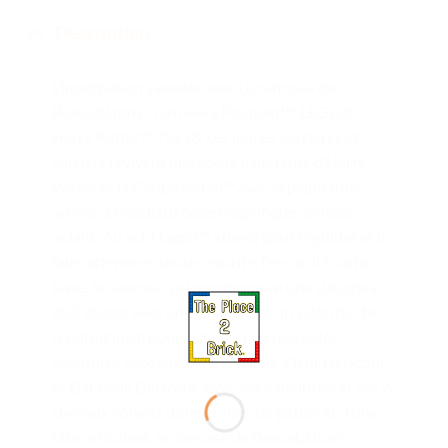
Description
L’imagination s’envole avec Le carrosse de
Beauxbâtons : l’arrivée à Poudlard™ LEGO®
Harry Potter™ 75958. Les jeunes sorcières et
sorciers revivent une scène palpitante d’Harry
Potter et la Coupe de feu™ avec la palpitante
arrivée à Poudlard de ce magnifique carrosse
volant. Au sol, Hagrid™ attend pour le guider et le
faire atterrir en toute sécurité. Dès qu’il touche
terre, le carrosse se transforme en une structure
de 2 étages avec une chambre et un salon de thé –
l’endroit idéal pour organiser de nouvelles
aventures avec Madame Maxime, Fleur Delacour
et Gabrielle Delacour. Avec ses 4 figurines et ses 2
chevaux volants dotés d’ailes, de pattes et d’une
tête articulées, le carrosse de Beauxbâtons