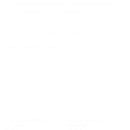
transportera tous les fans d’Harry Potter dans un
univers magique de jeu imaginatif.
Informations complémentaires
PRODUITS SIMILAIRES
Ajouter
Ajouter
à la liste
à la liste
de
de
souhaits
souhaits
Les quais de NINJAGO®
Le blason de la maison
miniatures
Serpentard