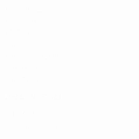
Expédition & Retour
Nous découvrir
Moyens de paiement
CGV
Politique de confidentialité
Mentions légales
Plan du site XML
RESTONS EN CONTACT
+33 6 77 08 69 72
atnoc
ht@tc
calpe
irb2e
rf.kc