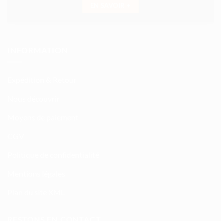
EN SAVOIR +
INFORMATION
Expédition & Retour
Nous découvrir
Moyens de paiement
CGV
Politique de confidentialité
Mentions légales
Plan du site XML
RESTONS EN CONTACT