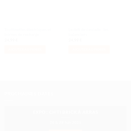
Trottinettes électriques et
Le défi de cascade : les
bornes de recharge
balanciers
24,99
€
24,99
€
AJOUTER AU PANIER
AJOUTER AU PANIER
PROCHAINES DATES
EXPO : CH’TI BRICK À ARRAS
28 & 29 Juin 2025