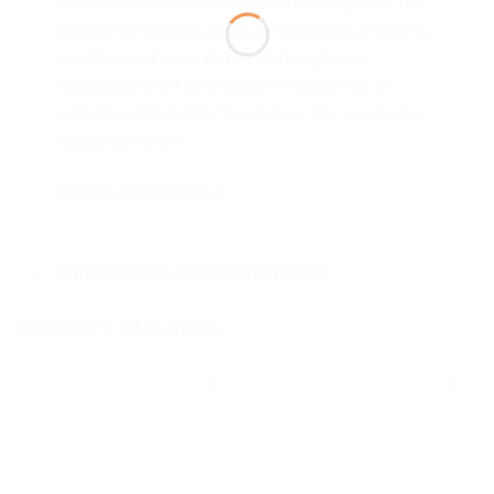
cœur de l’action avec des véhicules originaux, des
structures réalistes et des personnages amusants
qui stimulent le jeu de rôle et l’imaginaire.
Combinez ce set avec d’autres modèles de la
collection LEGO City Stuntz pour des spectacles
époustouflants !
Voir toute la boutique
Informations complémentaires
PRODUITS SIMILAIRES
Ajouter
Ajouter
à la liste
à la liste
de
de
souhaits
souhaits