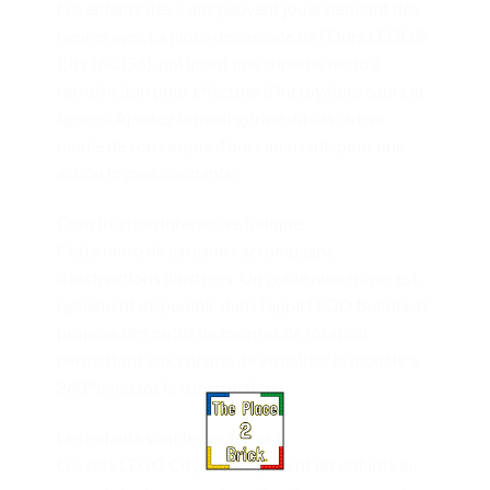
Les enfants dès 5 ans peuvent jouer pendant des
heures avec La moto de cascade de l’Ours LEGO®
City (60356), qui inclut une superbe moto à
rétrofriction pour effectuer d’incroyables sauts et
figures. Ajoutez la minifigurine du cascadeur
munie de son casque d’ours amusant, pour une
action impressionnante.
Construction interactive ludique
Cette moto de cascade s’accompagne
d’instructions illustrées. Un guide numérique est
également disponible dans l’appli LEGO Builder. Il
propose des outils de zoom et de rotation
permettant aux enfants de visualiser le modèle à
360° pendant la construction.
Les enfants sont les vedettes !
Les sets LEGO City Stuntz placent les enfants au