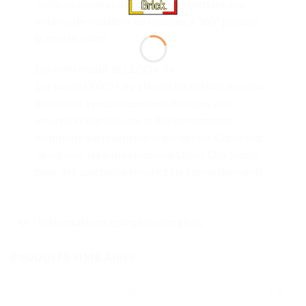
outils de zoom et de rotation permettant aux
enfants de visualiser les modèles à 360° pendant
la construction.
L’univers créatif de LEGO City
Les jouets LEGO City placent les enfants au cœur
de l’action avec de superbes véhicules, des
structures ingénieuses et des personnages
inspirants qui favorisent le jeu de rôle. Combinez
ce set avec les autres modèles LEGO City Stuntz
pour des spectacles encore plus impressionnants.
Informations complémentaires
PRODUITS SIMILAIRES