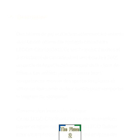
Description
Des heures de jeu et d’action attendent les enfants
avec Le défi ultime des motards cascadeurs
LEGO® City (60361). Ce set 7+ inclut 2 motos et
3 structures de cascade, dont une boucle à 360°,
un cercle de feu et le défi amusant de la « tour de
l’alien ». Les enfants peuvent tester leurs
compétences, monter des spectacle épiques et
affronter leurs amis ou leur famille pour remporter
le trophée du vainqueur.
Construction interactive ludique
Ce set LEGO City Stuntz inclut des instructions
papier et figure dans l’application LEGO Builder
pour smartphones et tablettes, qui propose des