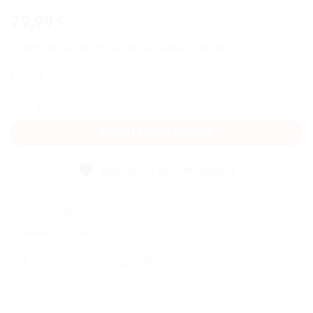
79,99
€
Le défi ultime des motards cascadeurs | 60361 | LEGO
En stock
quantité de Le défi ultime des motards cascadeurs
AJOUTER AU PANIER
Ajouter à la liste de souhaits
UGS :
60361
Catégories :
Boîtes LEGO®
,
City
Étiquette :
6 à 8 ans