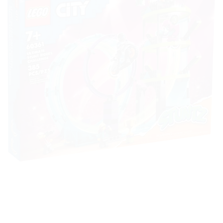
à la liste
de
souhaits