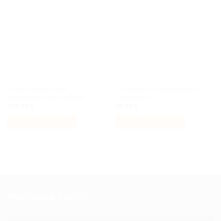
Ajouter
Ajouter
à la liste
à la liste
de
de
souhaits
souhaits
Le train express des
Le camion de spectacle des
explorateurs en Arctique
cascadeurs
194,99
€
49,99
€
AJOUTER AU PANIER
AJOUTER AU PANIER
PROCHAINES DATES