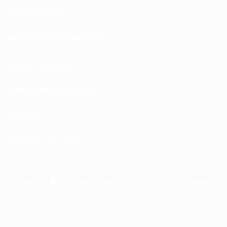
Plan du site XML
RESTONS EN CONTACT
+33 6 77 08 69 72
atnoc
ht@tc
calpe
irb2e
rf.kc
Facebook
Formulaire de contact
Visa
MasterCard
PayPal
Apple
Google
Bank
Stripe
Pay
Pay
Transfer
Ce site n'a pas de lien, n'est pas sponsorisé, ni approuvé par LEGO®
The Place 2 Brick, SARL au capital social de 1.500 Euro.
Copyright 2022 - 2026 ©