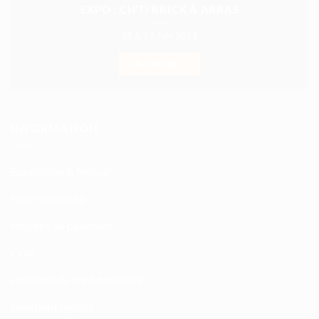
EXPO : CH’TI BRICK À ARRAS
28 & 29 Juin 2025
EN SAVOIR +
INFORMATION
Expédition & Retour
Nous découvrir
Moyens de paiement
CGV
Politique de confidentialité
Mentions légales