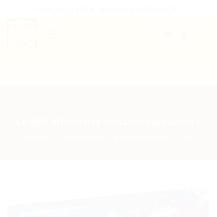
Passer
THE PLACE 2 BRICK - BOUTIQUE 100% LEGO®
au
contenu
0
B2B WELCOME
AUTRES PRESTATIONS
Le défi ultime des motards cascadeurs
ACCUEIL
/
BOUTIQUE
/
BOÎTES LEGO®
/
CITY
Ajouter