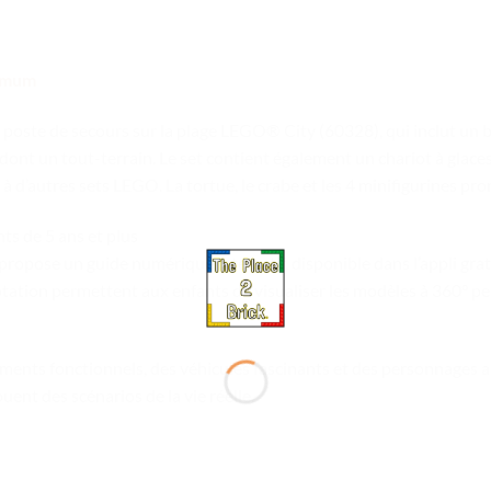
ximum
e poste de secours sur la plage LEGO® City (60328), qui inclut un 
dont un tout-terrain. Le set contient également un chariot à glace
 à d’autres sets LEGO. La tortue, le crabe et les 4 minifigurines pr
ts de 5 ans et plus
t propose un guide numérique interactif, disponible dans l’appli g
otation permettent aux enfants de visualiser les modèles à 360° pe
ments fonctionnels, des véhicules fascinants et des personnages 
uent des scénarios de la vie réelle.