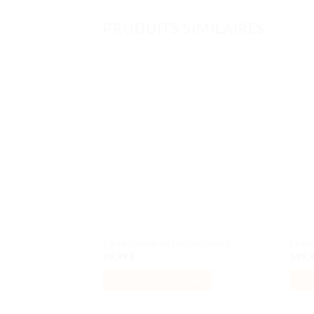
PRODUITS SIMILAIRES
Ajouter
à la liste
de
souhaits
L’arrestation en hydroglisseur
La ga
69,99
€
149,
AJOUTER AU PANIER
AJ