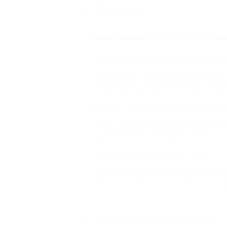
Description
Expédition pour le 13 avril 2026 ma
À vous les belles journées d’été avec L
contrôle et du matériel de secourisme, 
plaque de route permettant de le relier
Instructions numériques pour les enfan
Le set inclut des instructions papier e
Ses formidables outils de zoom et de r
Les enfants apprennent en jouant
Les sets LEGO City proposent des bâti
de découvrir le monde tandis qu’ils rejo
Informations complémentaires