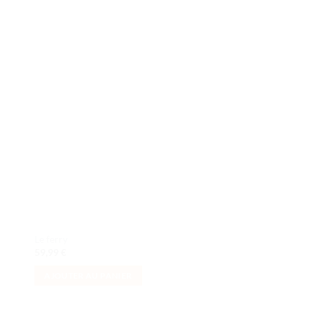
ter
Ajouter
iste
à la liste
de
its
souhaits
Le ferry
Le centre-ville
59,99
€
299,99
€
AJOUTER AU PANIER
AJOUTER AU PANI