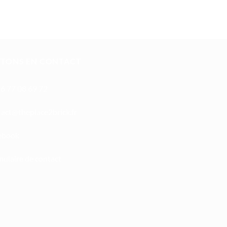
STONS EN CONTACT
6 77 08 69 72
oc
ht@tc
calpe
irb2e
rf.kc
ebook
ulaire de contact