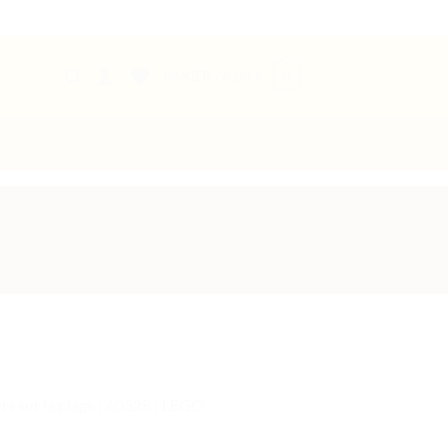
0
PANIER /
0,00
€
rs sur la plage | 60328 | LEGO