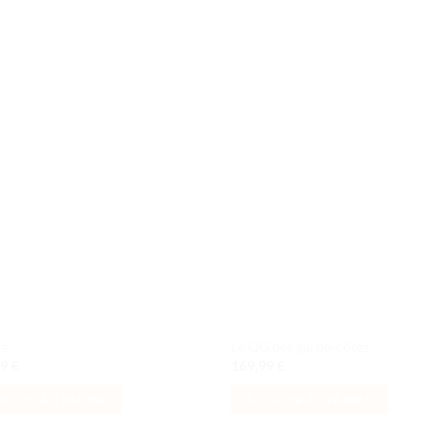
Ajouter
Ajou
à la liste
à la l
de
de
souhaits
souha
re
Le QG des garde-côtes
99
€
169,99
€
OUTER AU PANIER
AJOUTER AU PANIER