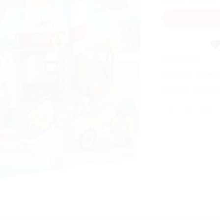
souhaits
UGS :
60328
Catégories :
Boîtes
Étiquette :
6 à 8 ans