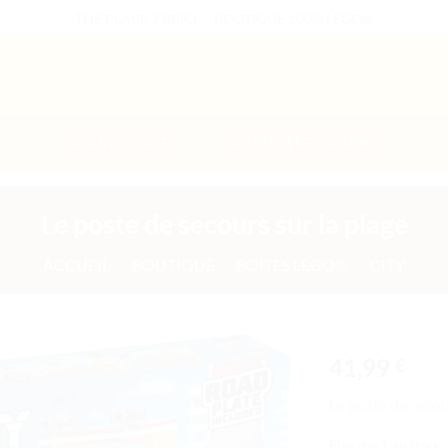
THE PLACE 2 BRICK - BOUTIQUE 100% LEGO®
B2B WELCOME
AUTRES PRESTATIONS
Le poste de secours sur la plage
ACCUEIL
/
BOUTIQUE
/
BOÎTES LEGO®
/
CITY
41,99
€
Ajouter
Le poste de secou
à la liste
de
Plus que 1 en stock