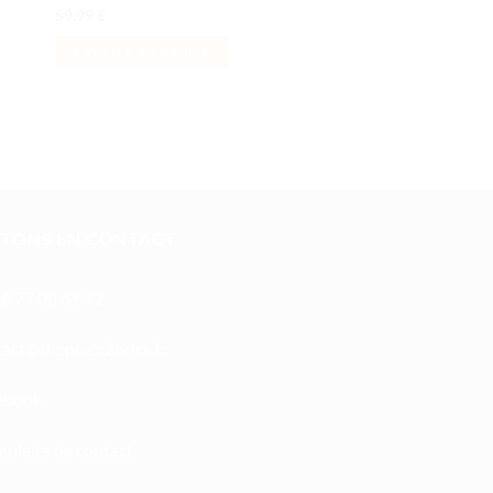
59,99
€
17,99
€
AJOUTER AU PANIER
AJOUTER AU PANI
STONS EN CONTACT
6 77 08 69 72
oc
ht@tc
calpe
irb2e
rf.kc
ebook
ulaire de contact