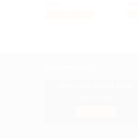
17,99
€
39,9
AJOUTER AU PANIER
AJ
PROCHAINES DATES
EXPO : CH’TI BRICK À ARRAS
28 & 29 Juin 2025
EN SAVOIR +