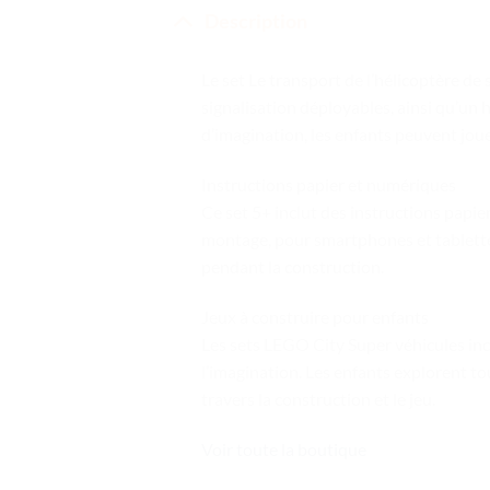
Description
Le set Le transport de l’hélicoptère d
signalisation déployables, ainsi qu’un h
d’imagination, les enfants peuvent jou
Instructions papier et numériques
Ce set 5+ inclut des instructions papi
montage, pour smartphones et tablettes
pendant la construction.
Jeux à construire pour enfants
Les sets LEGO City Super véhicules inc
l’imagination. Les enfants explorent to
travers la construction et le jeu.
Voir toute la boutique