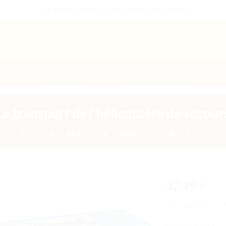
THE PLACE 2 BRICK - BOUTIQUE 100% LEGO®
B2B WELCOME
AUTRES PRESTATIONS
Le transport de l’hélicoptère de secour
ACCUEIL
/
BOUTIQUE
/
BOÎTES LEGO®
/
CITY
32,99
€
Ajouter
Le transport de l
à la liste
de
Rupture de stock