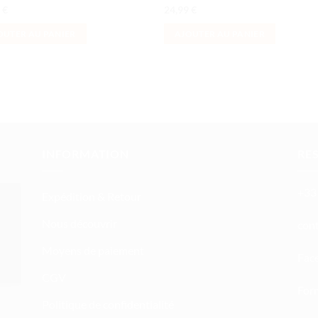
9
€
24,99
€
OUTER AU PANIER
AJOUTER AU PANIER
INFORMATION
RE
+33 
Expédition & Retour
Nous découvrir
atn
Moyens de paiement
Fac
CGV
Form
Politique de confidentialité