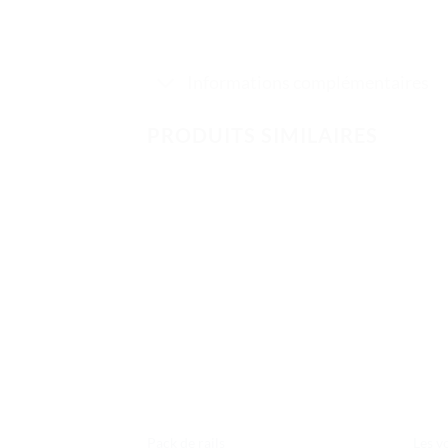
Informations complémentaires
PRODUITS SIMILAIRES
Ajouter
à la liste
de
souhaits
Pack de rails
Les v