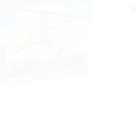
souhaits
UGS :
60343
Catégorie :
City