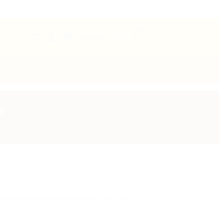
0
PANIER /
0,00
€
s
’hélicoptère de secours | 60343 | LEGO