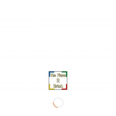
e secours LEGO® City (60343) inclut un camion rouge avec une rem
élicoptère de secours. Avec les minifigurines de chauffeur et de pi
er pendant des heures.
er et propose un guide numérique convivial, disponible dans l’appl
. Ses formidables outils de zoom et de rotation permettent aux enf
luent des engins terrestres, aériens et aquatiques dotés de nombr
utes sortes de machines et véhicules réalistes et développent leur 