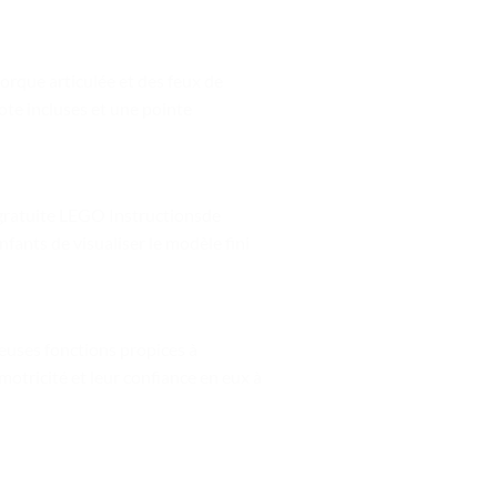
orque articulée et des feux de
lote incluses et une pointe
i gratuite LEGO Instructionsde
ants de visualiser le modèle fini
euses fonctions propices à
motricité et leur confiance en eux à