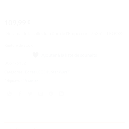
109,99
€
Diorama de la salle du trône de l’Empereur | 75352 | LEGO®
Rupture de stock
Ajouter à la liste de souhaits
UGS :
75352
Catégories :
Boîtes LEGO®
,
Star Wars™
Étiquette :
18 ans et +