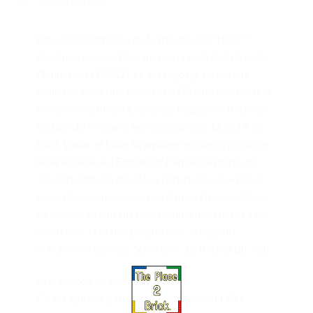
Description
Revivez l’apothéose de la trilogie
Star Wars
™
classique avec ce Diorama de la salle du trône de
l’Empereur (75352). Le set regorge de détails
réalistes, dont une fenêtre de l’Étoile de la mort et
le trône rotatif de l’Empereur Palpatine. Recréez
l’action du film avec les minifigurines LEGO® de
Dark Vador et Luke Skywalker munies d’un sabre
laser et celle de l’Empereur Palpatine munie de
2 éclairs Sith. Ce modèle à construire et exposer
présente une plaque ornée d’une phrase célèbre
de Luke (« Je suis un Jedi, comme mon père l’a été
avant moi. ») et une plaque avec le logo du
40e anniversaire de
Star Wars
: Le Retour du Jedi.
Une galaxie de bonheur
Ce set, qui fait partie d’une collection LEGO