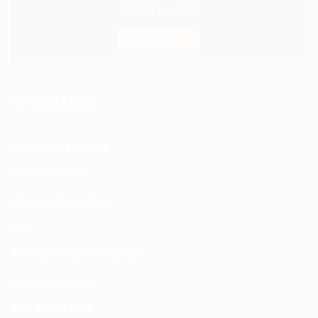
28 & 29 Juin 2025
EN SAVOIR +
INFORMATION
Expédition & Retour
Nous découvrir
Moyens de paiement
CGV
Politique de confidentialité
Mentions légales
Plan du site XML