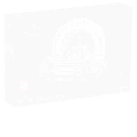
Ajouter
à la liste
de
souhaits