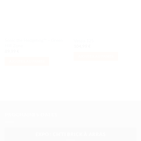
souhaits
souhaits
Sonic the Hedgehog™ – Green
Vespa 125
Hill Zone
104,99
€
89,99
€
AJOUTER AU PANIER
AJOUTER AU PANIER
PROCHAINES DATES
EXPO : CH’TI BRICK À ARRAS