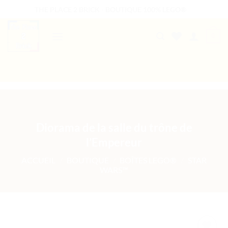
Passer
THE PLACE 2 BRICK - BOUTIQUE 100% LEGO®
au
contenu
0
B2B WELCOME
AUTRES PRESTATIONS
Diorama de la salle du trône de
l’Empereur
ACCUEIL
/
BOUTIQUE
/
BOÎTES LEGO®
/
STAR
WARS™