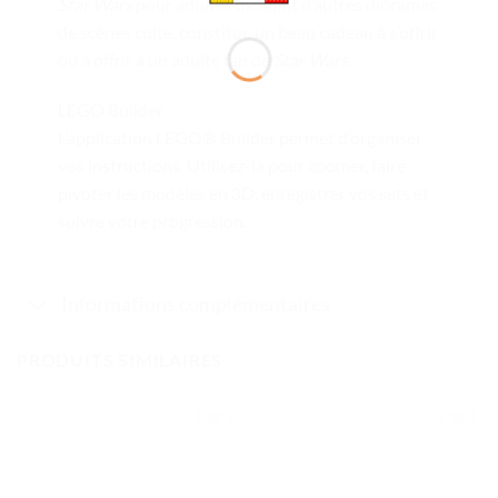
Star Wars
pour adultes incluant d’autres dioramas
de scènes culte, constitue un beau cadeau à s’offrir
ou à offrir à un adulte fan de
Star Wars
.
LEGO Builder
L’application LEGO® Builder permet d’organiser
vos instructions. Utilisez-la pour zoomer, faire
pivoter les modèles en 3D, enregistrer vos sets et
suivre votre progression.
Informations complémentaires
PRODUITS SIMILAIRES
Ajouter
Ajouter
à la liste
à la liste
de
de