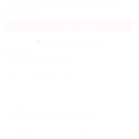
Pack de combat Le Siège de Mandalore | 75449 | LEGO
Plus que 1 en stock
AJOUTER AU PANIER
Ajouter à la liste de souhaits
UGS :
75449
Catégories :
Boîtes LEGO®
,
Star Wars™
Informations complémentaires
POIDS
0,5 kg