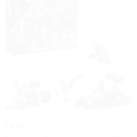
Ajouter
à la liste
de
souhaits
19,99
€