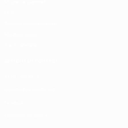
Moyens de paiement
CGV
Politique de confidentialité
Mentions légales
Plan du site XML
RESTONS EN CONTACT
+33 6 77 08 69 72
atnoc
ht@tc
calpe
irb2e
rf.kc
Facebook
Formulaire de contact