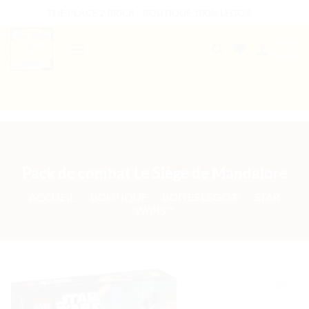
Passer
THE PLACE 2 BRICK - BOUTIQUE 100% LEGO®
au
contenu
0
B2B WELCOME
AUTRES PRESTATIONS
Pack de combat Le Siège de Mandalore
ACCUEIL
/
BOUTIQUE
/
BOÎTES LEGO®
/
STAR
WARS™