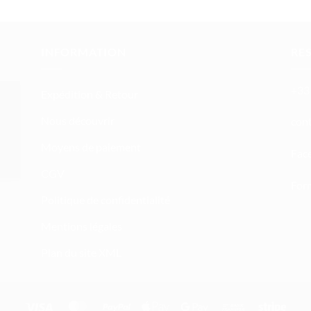
INFORMATION
RE
+33 
Expédition & Retour
Nous découvrir
atn
Moyens de paiement
Fac
CGV
Form
Politique de confidentialité
Mentions légales
Plan du site XML
Visa
MasterCard
PayPal
Apple
Google
Bank
Stripe