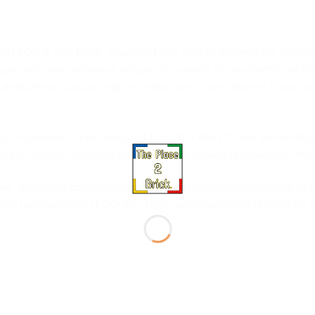
ête de LEGO®
Star Wars
: Joyeuses Fêtes avec ce diorama des fêtes d
ns présente une version en briques du salon et des couchettes de 
 de Noël multicolore, le gui et le plat garni d’une dinde et d’une ca
inclut également 5 personnages LEGO
Star Wars
™, dont les minifig
 pull de Noël, ainsi que des accessoires comme le manuel du Jedi 
ives, ajoutez les constructions et les personnages du calendrier de
ue cet incroyable set LEGO
Star Wars
sera disponible à la vente du