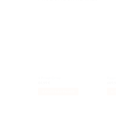
Ajouter
à la liste
de
souhaits
4 Privet Drive
Razor
84,99
€
689,
AJOUTER AU PANIER
AJ