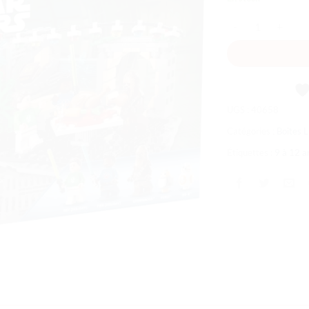
souhaits
quantité de Dioram
UGS :
40658
Catégories :
Boîtes
Étiquettes :
9 à 12 a