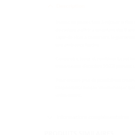
Description
Invitez les jeunes fans à rejouer la f
de cadeau à offrir à un enfant dès 8 a
sapin de Noël à construire, la guirlande
une ambiance festive.
Construire, jouer et combiner Le set 
(nouveautés d’octobre 2023) portant un
Pour encore plus de possibilités créat
Disponibilité limitée Veuillez noter q
uniquement.
Informations complémentaires
PRODUITS SIMILAIRES