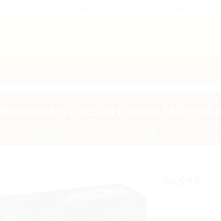
THE PLACE 2 BRICK - BOUTIQUE 100% LEGO®
B2B WELCOME
AUTRES PRESTATIONS
iorama des fêtes du Faucon Millenni
ACCUEIL
/
BOUTIQUE
/
BOÎTES LEGO®
/
STAR WARS™
39,99
€
Ajouter
Diorama des fête
à la liste
de
En stock