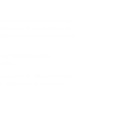
u Faucon Millennium. Cette belle idée
l’emblématique Faucon Millennium. Le
rotte sur la table confèrent à l’ensemble
urines LEGO de Rey et Finn
de Rey.
 l’Avent LEGO
Star Wars
2023 (75366).
 1er octobre au 31 décembre 2023