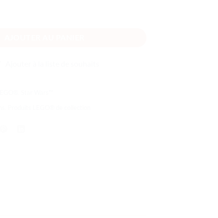
a des fêtes du Faucon Millennium
AJOUTER AU PANIER
Ajouter à la liste de souhaits
 LEGO®
,
Star Wars™
ns
,
Produits LEGO® de collection