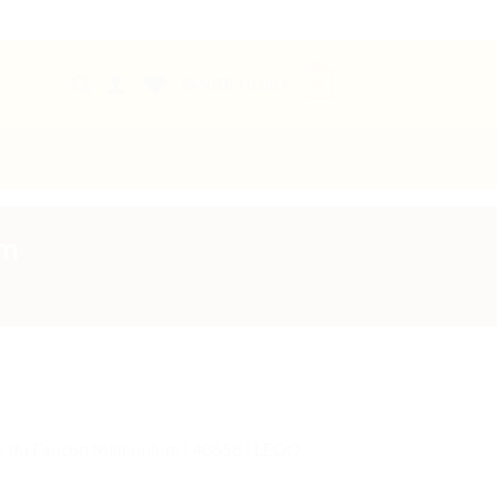
0
PANIER /
0,00
€
um
s du Faucon Millennium | 40658 | LEGO