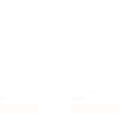
Ajouter
Ajou
à la liste
à la l
de
de
souhaits
souha
 Crest™
Le bombardier TIE
99
€
64,99
€
OUTER AU PANIER
AJOUTER AU PANIER