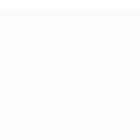
STONS EN CONTACT
6 77 08 69 72
oc
ht@tc
calpe
irb2e
rf.kc
ebook
ulaire de contact