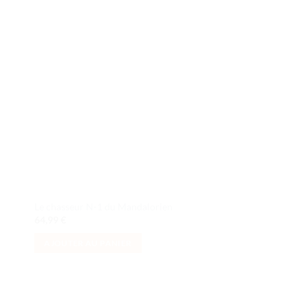
ter
Ajouter
iste
à la liste
de
its
souhaits
Pack de combat des 
Le chasseur N-1 du Mandalorien
de la 332e Compagni
64,99
€
24,99
€
AJOUTER AU PANIER
AJOUTER AU PANI