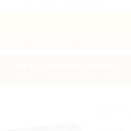
THE PLACE 2 BRICK - BOUTIQUE 100% LEGO®
B2B WELCOME
AUTRES PRESTATIONS
Harley-Davidson® Fat Boy®
ACCUEIL
/
BOUTIQUE
/
BOÎTES LEGO®
/
ICONS
139,99
€
Ajouter
Harley-Davidson
à la liste
de
Rupture de stock