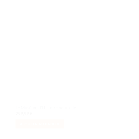
ter
Ajouter
iste
à la liste
de
its
souhaits
Le Muséum d’Histoire naturelle
Fiat 500 Baby Blue C
299,99
€
159,99
€
AJOUTER AU PANIER
AJOUTER AU PANI