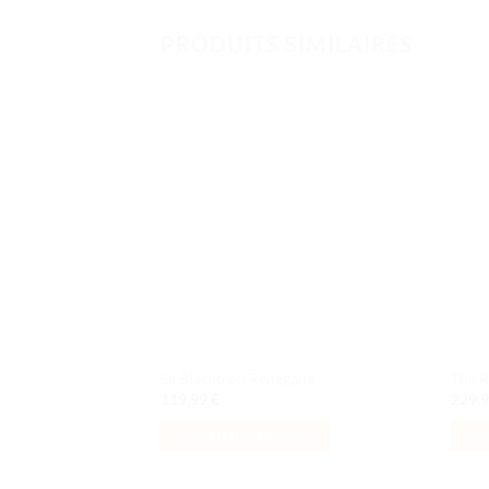
PRODUITS SIMILAIRES
Ajouter
à la liste
de
souhaits
Le Blacktron Renegade
The R
119,99
€
229,
AJOUTER AU PANIER
AJ