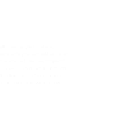
ls la mécanique de cet engin
agie de la véritable machine, de ses
eur de vitesse. Le modèle comprend
 une pédale de changement de vitesse
thentiques rouge foncé et noir, ce
 avancé offre une expérience de