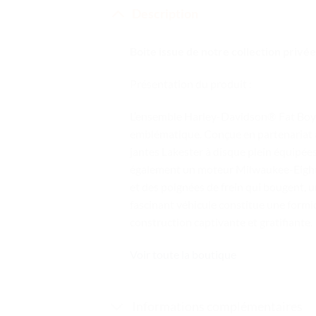
Description
Boite issue de notre collection privée
Présentation du produit :
L’ensemble Harley-Davidson® Fat Boy®
emblématique. Conçue en partenariat av
jantes Lakester à disque plein équipée
également un moteur Milwaukee-Eight®
et des poignées de frein qui bougent, u
fascinant véhicule constitue une form
construction captivante et gratifiante.
Voir toute la boutique
Informations complémentaires