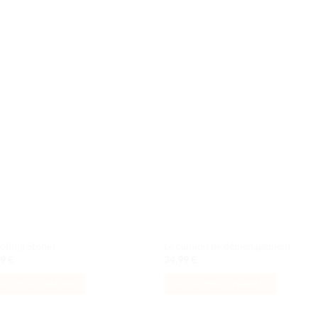
Ajouter
Ajou
à la liste
à la l
de
de
souhaits
souha
olling Stones
Le camion de déménagement
99
€
34,99
€
OUTER AU PANIER
AJOUTER AU PANIER