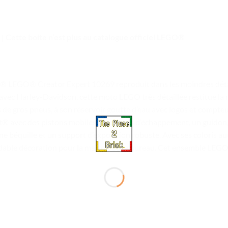
 | Cette boite n’est plus au catalogue officiel LEGO®
 LEGO® Creator Expert 10269 reproduit dans les moindres détai
ec Harley-Davidson, cette moto LEGO très détaillée restitue la m
s de gros pneus, à son réservoir goutte d’eau avec logos et compt
 avec des pistons mobiles, deux pots d’échappement, un guidon,
ne béquille et un support d’exposition robuste. Avec ses coloris au
idable décoration pour la maison ou le bureau. Cet ensemble LEGO