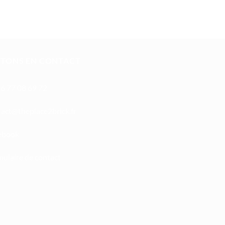
STONS EN CONTACT
6 77 08 69 72
oc
ht@tc
calpe
irb2e
rf.kc
ebook
ulaire de contact