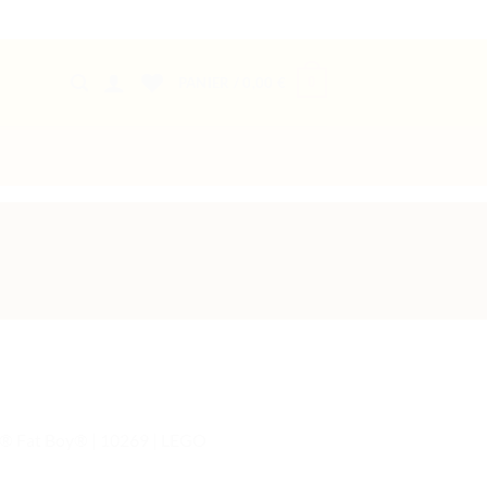
0
PANIER /
0,00
€
® Fat Boy® | 10269 | LEGO