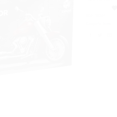
souhaits
UGS :
10269
Catégorie :
Icons