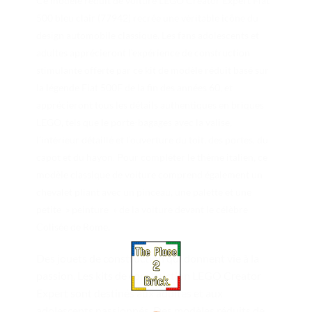
Ce modèle réduit de voiture LEGO Creator Expert Fiat
500 bleu clair (77942) recrée une véritable icône du
design automobile classique. Les fans adolescents et
adultes apprécieront l’expérience de construction
stimulante offerte par ce kit de modèle réduit basé sur
la légende Fiat 500F de la fin des années 60, et
apprécieront tous les détails authentiques en briques
LEGO, tels que le porte-bagages avec la valise,
l’intérieur détaillé et l’ouverture du toit, des portes, du
capot et du hayon. Pour compléter le thème italien, ce
modèle classique de voiture comprend également un
chevalet pliant avec un pinceau, une palette et une
petite » peinture » de la voiture devant le célèbre
Colisée de Rome.
Des jouets de construction qui donnent vie à la
passion. Les kits de construction LEGO Creator
Expert sont destinés aux adultes et aux
adolescents passionnés. Des modèles réduits de