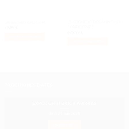
LE SEIGNEUR DES ANNEAUX :
Les animaux de la foret
FONDCOMBE
79,99
€
479,99
€
AJOUTER AU PANIER
AJOUTER AU PANIER
PROCHAINES DATES
EXPO : CH’TI BRICK À ARRAS
28 & 29 Juin 2025
EN SAVOIR +