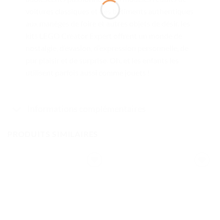
voitures classiques et des bâtiments authentiques
aux manèges de foire et autres objets de désir, les
kits LEGO Creator Expert offrent un monde de
nostalgie, d’évasion, d’expression personnelle, de
pur plaisir et de surprise. Oh, et les enfants les
utilisent parfois aussi comme jouets !
Informations complémentaires
PRODUITS SIMILAIRES
Ajouter
Ajouter
à la liste
à la liste
de
de
souhaits
souhaits