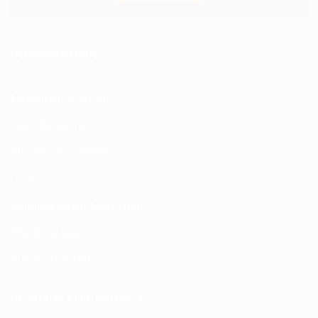
INFORMATION
Expédition & Retour
Nous découvrir
Moyens de paiement
CGV
Politique de confidentialité
Mentions légales
Plan du site XML
RESTONS EN CONTACT