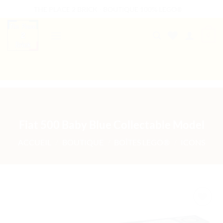
Passer
THE PLACE 2 BRICK - BOUTIQUE 100% LEGO®
au
contenu
0
B2B WELCOME
AUTRES PRESTATIONS
Fiat 500 Baby Blue Collectable Model
ACCUEIL
/
BOUTIQUE
/
BOÎTES LEGO®
/
ICONS
Ajouter