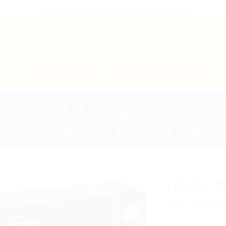
THE PLACE 2 BRICK - BOUTIQUE 100% LEGO®
B2B WELCOME
AUTRES PRESTATIONS
Le bus londonien
ACCUEIL
/
BOUTIQUE
/
BOÎTES LEGO®
/
ICONS
L
169,99
1
€
p
Ajouter
Le bus londonien
i
à la liste
ét
de
Rupture de stock