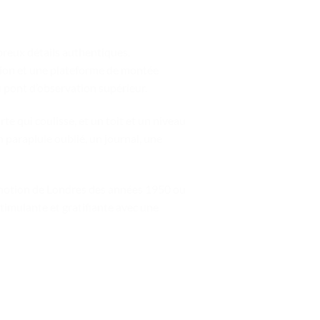
reux détails authentiques,
tion et une plateforme de montée
u pont d’observation supérieur.
te qui coulisse, et un toit et un niveau
 parapluie oublié, un journal, une
romotion de Londres des années 1950 ou
imulante et gratifiante avec une