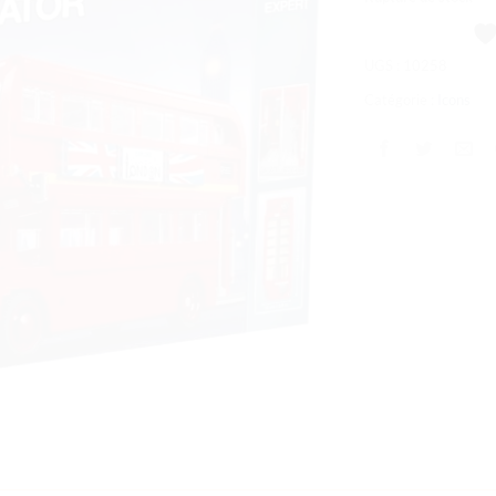
souhaits
1
UGS :
10258
Catégorie :
Icons