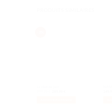
PRODUITS SIMILAIRES
-3%
Ajouter
à la liste
de
souhaits
Le club de jazz
NASA 
Le
Le
299,99
€
289,99
€
149,
prix
prix
initial
actuel
AJOUTER AU PANIER
AJ
était :
est :
299,99 €.
289,99 €.