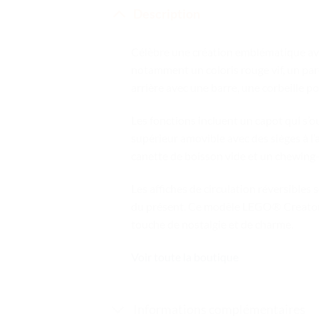
Description
Célèbre une création emblématique av
notamment un coloris rouge vif, un pa
arrière avec une barre, une corbeille p
Les fonctions incluent un capot qui s’o
supérieur amovible avec des sièges à l
canette de boisson vide et un chewing
Les affiches de circulation réversibl
du présent. Ce modèle LEGO® Creator E
touche de nostalgie et de charme.
Voir toute la boutique
Informations complémentaires