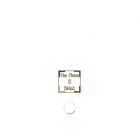
ec ce charmant bus londonien à deux étages, comprenant de nomb
re-brise panoramique, des pneus spéciaux, un panneau de destina
our tickets, un extincteur et un escalier en demi-spirale qui mène a
uvre avec un moteur, une cabine de chauffeur détaillée avec une por
’air usé et des détails authentiques supplémentaires, notamment un
-gum jeté.
es sont aussi fournies comme des étiquettes imprimées avec une p
xpert a été conçu pour fournir une expérience de construction st