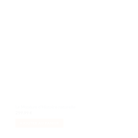
ter
Ajouter
iste
à la liste
de
its
souhaits
Le Muséum d’Histoire naturelle
La forteresse de l’El
299,99
€
339,99
€
AJOUTER AU PANIER
AJOUTER AU PANI