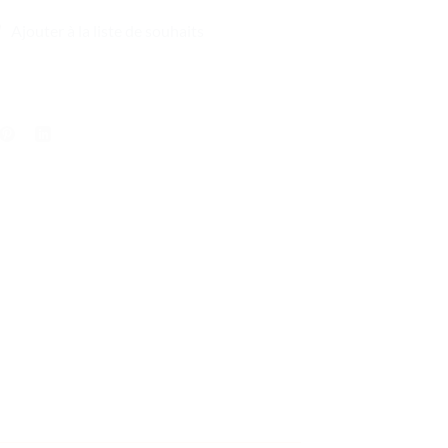
69,99 €.
149,99 €.
Ajouter à la liste de souhaits