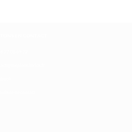
STONS EN CONTACT
6 77 08 69 72
oc
ht@tc
calpe
irb2e
rf.kc
ebook
ulaire de contact