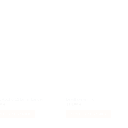
Ajouter
Ajou
à la liste
à la l
de
de
souhaits
souha
Apollo 11 Lunar Lander
Le village viking
99
€
164,99
€
OUTER AU PANIER
AJOUTER AU PANIER