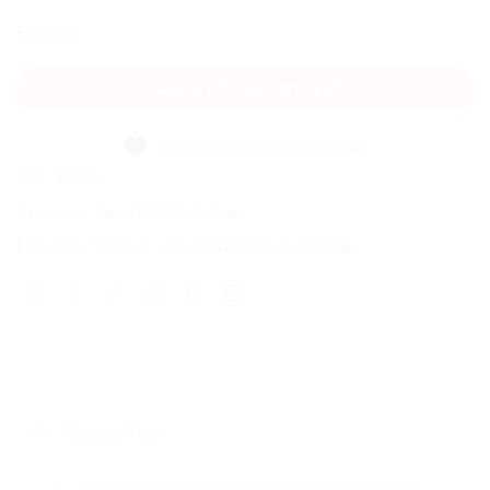
En stock
AJOUTER AU PANIER
Ajouter à la liste de souhaits
UGS :
42070
Catégories :
Boîtes LEGO®
,
Technic
Étiquettes :
18 ans et +
,
Produits LEGO® de collection
Description
La dépanneuse tout-terrain 6×6 est entièrement