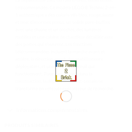
télécommandée. Ce modèle LEGO® Technic 2-en-
1 authentique a des coloris vifs bleu, rouge, jaune
et noir, d’énormes pneus, un solide pare-buffles
avec une chaîne et un crochet, des lumières
mobiles et une cabine de chauffeur détaillée avec
des portes qui s’ouvrent. Les fonctions
télécommandées incluent la marche avant et
arrière, la direction avant, des stabilisateurs
déployables, et une grue et un treuil qui
fonctionnent. Pour plus de défi dans la
construction, la dépanneuse tout-terrain se
transforme en véhicule explorateur de recherche.
Informations complémentaires
PRODUITS SIMILAIRES