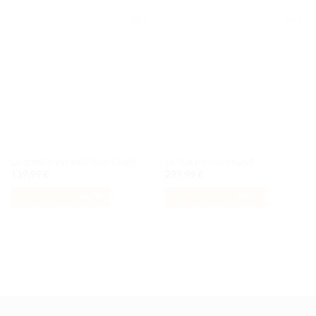
Ajouter
Ajouter
à la liste
à la liste
de
de
souhaits
souhaits
La grande pyramide de Gizeh
Le Navire marchand
139,99
€
299,99
€
AJOUTER AU PANIER
AJOUTER AU PANIER