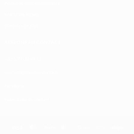
Politique de confidentialité
Mentions légales
Plan du site XML
RESTONS EN CONTACT
+33 6 77 08 69 72
atnoc
ht@tc
calpe
irb2e
rf.kc
Facebook
Formulaire de contact
Visa
MasterCard
PayPal
Apple
Google
Bank
Stripe
Pay
Pay
Transfer