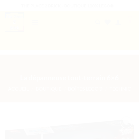
Passer
THE PLACE 2 BRICK - BOUTIQUE 100% LEGO®
au
contenu
0
B2B WELCOME
AUTRES PRESTATIONS
La dépanneuse tout-terrain 6×6
ACCUEIL
/
BOUTIQUE
/
BOÎTES LEGO®
/
TECHNIC
Ajouter