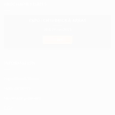
PROCHAINES DATES
EXPO : CH’TI BRICK À ARRAS
28 & 29 Juin 2025
EN SAVOIR +
INFORMATION
Expédition & Retour
Nous découvrir
Moyens de paiement
CGV