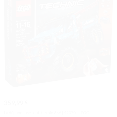
à la liste
de
souhaits
359,99
€
La dépanneuse tout-terrain 6×6 | 42070 | LEGO