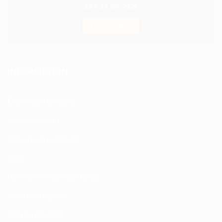
28 & 29 Juin 2025
EN SAVOIR +
INFORMATION
Expédition & Retour
Nous découvrir
Moyens de paiement
CGV
Politique de confidentialité
Mentions légales
Plan du site XML