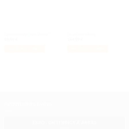
Le casque de Dark Vador™
Le village viking
89,99
€
164,99
€
AJOUTER AU PANIER
AJOUTER AU PANIER
PROCHAINES DATES
EXPO : CH’TI BRICK À ARRAS