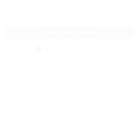
En stock
quantité de L’île sinistre
AJOUTER AU PANIER
Ajouter à la liste de souhaits
UGS :
910038
Catégories :
Boîtes LEGO®
,
Bricklink
Étiquettes :
18 ans et +
,
Produits LEGO® de collection
Description