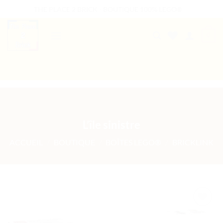
Passer
THE PLACE 2 BRICK - BOUTIQUE 100% LEGO®
au
contenu
0
B2B WELCOME
AUTRES PRESTATIONS
L’île sinistre
ACCUEIL
/
BOUTIQUE
/
BOÎTES LEGO®
/
BRICKLINK
Ajouter