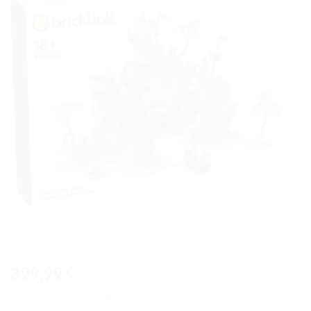
à la liste
de
souhaits
399,99
€
L’île sinistre | 910038 | LEGO