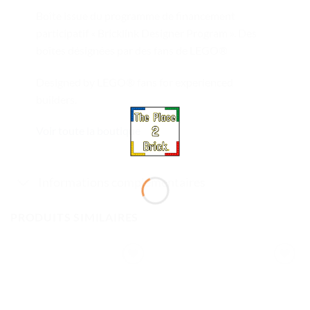
Boîte issue du programme de financement
participatif « Bricklink Designer Program ». Des
boîtes désignées par des fans de LEGO®
Designed by LEGO® fans for experienced
builders.
Voir toute la boutique
Informations complémentaires
PRODUITS SIMILAIRES
Ajouter
Ajouter
à la liste
à la liste
de
de
souhaits
souhaits