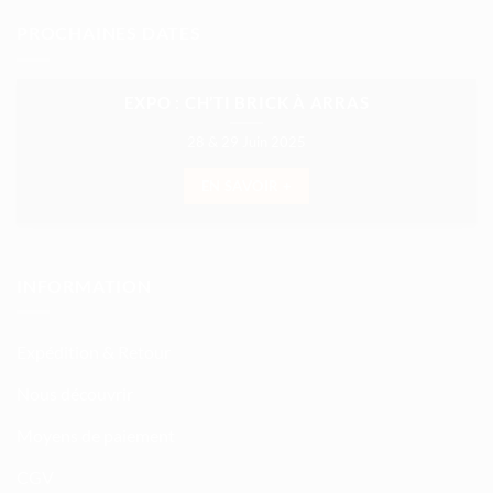
PROCHAINES DATES
EXPO : CH’TI BRICK À ARRAS
28 & 29 Juin 2025
EN SAVOIR +
INFORMATION
Expédition & Retour
Nous découvrir
Moyens de paiement
CGV