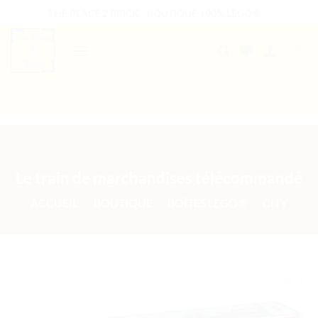
Passer
THE PLACE 2 BRICK - BOUTIQUE 100% LEGO®
au
contenu
0
B2B WELCOME
AUTRES PRESTATIONS
Le train de marchandises télécommandé
ACCUEIL
/
BOUTIQUE
/
BOÎTES LEGO®
/
CITY
Ajouter