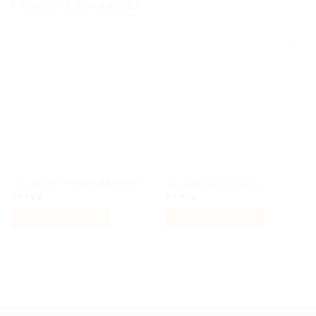
PRODUITS SIMILAIRES
Ajouter
Ajouter
à la liste
à la liste
de
de
souhaits
souhaits
LA CACHETTE DES BANDITS
Les voitures de course
99,99
€
39,99
€
AJOUTER AU PANIER
AJOUTER AU PANIER