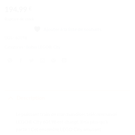
194,99
€
Rupture de stock
Ajouter à la liste de souhaits
UGS :
60198
Catégories :
Boîtes LEGO®
,
City
Description
Le puissant train de marchandises télécommandé
LEGO® City 60198 est chargé, il n’a plus qu’à
partir ! Cet ensemble LEGO City amusant