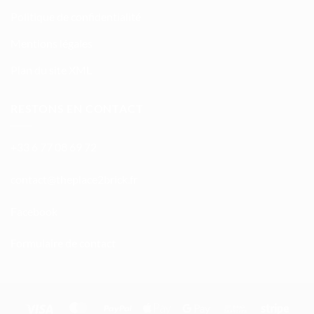
Politique de confidentialité
Mentions légales
Plan du site XML
RESTONS EN CONTACT
+33 6 77 08 69 72
atnoc
ht@tc
calpe
irb2e
rf.kc
Facebook
Formulaire de contact
Visa
MasterCard
PayPal
Apple
Google
Bank
Stripe