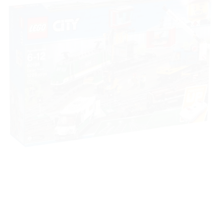
à la liste
de
souhaits