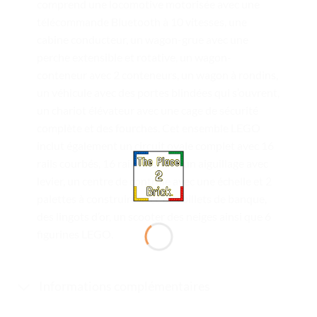
comprend une locomotive motorisée avec une
télécommande Bluetooth à 10 vitesses, une
cabine conducteur, un wagon-grue avec une
perche extensible et rotative, un wagon-
conteneur avec 2 conteneurs, un wagon à rondins,
un véhicule avec des portes blindées qui s’ouvrent,
un chariot élévateur avec une cage de sécurité
complète et des fourches. Cet ensemble LEGO
inclut également un circuit ovale complet avec 16
rails courbés, 16 rails droits et un aiguillage avec
levier, un centre de contrôle avec une échelle et 2
palettes à construire avec des billets de banque,
des lingots d’or, un scooter des neiges ainsi que 6
figurines LEGO.
Informations complémentaires