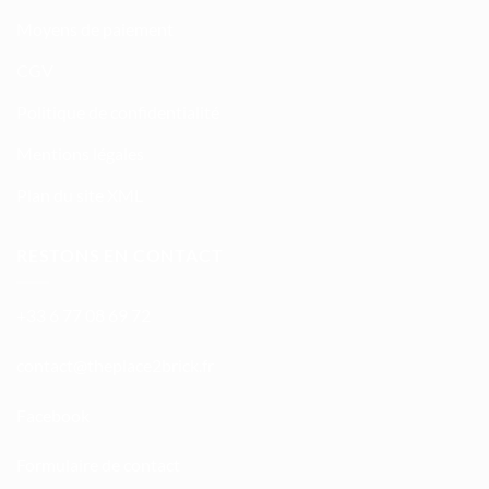
Moyens de paiement
CGV
Politique de confidentialité
Mentions légales
Plan du site XML
RESTONS EN CONTACT
+33 6 77 08 69 72
atnoc
ht@tc
calpe
irb2e
rf.kc
Facebook
Formulaire de contact