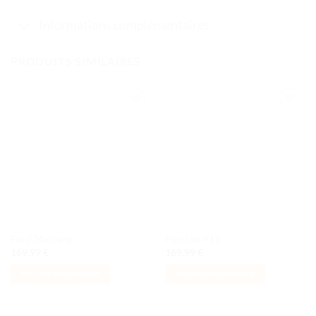
Informations complémentaires
PRODUITS SIMILAIRES
Ajouter
Ajouter
à la liste
à la liste
de
de
souhaits
souhaits
Ford Mustang
Porsche 911
169,99
€
169,99
€
AJOUTER AU PANIER
AJOUTER AU PANIER