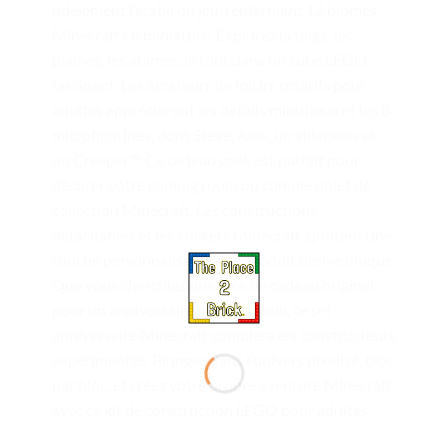
fidèlement l’établi du jeu, renfermant 12 biomes
Minecraft en miniature. Explorez la taïga, les
plaines, les abîmes, le tout dans un cube LEGO
fascinant. Les amateurs de loisirs créatifs pour
adultes apprécieront les détails minutieux et les 8
microfigurines, dont Steve, Alex, un villageois et
un Creeper™. Ce cadeau geek est parfait pour
décorer votre gaming room ou comme objet de
collection Minecraft. Les constructions
détachables et les stickers Minecraft ajoutent une
touche personnalisable à ce produit dérivé unique.
Que vous cherchiez une idée de cadeau original
pour un anniversaire ou pour Noël, ce set
anniversaire Minecraft comblera les constructeurs
expérimentés. Plongez dans l’univers pixelisé, bloc
par bloc, et créez votre propre aventure Minecraft
avec ce kit de construction LEGO pour adultes.