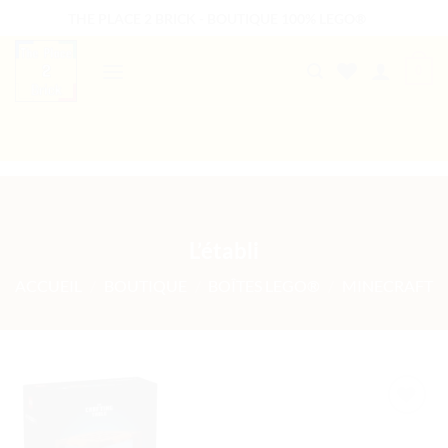
Passer
THE PLACE 2 BRICK - BOUTIQUE 100% LEGO®
au
contenu
0
B2B WELCOME
AUTRES PRESTATIONS
L’établi
ACCUEIL
/
BOUTIQUE
/
BOÎTES LEGO®
/
MINECRAFT
Ajouter