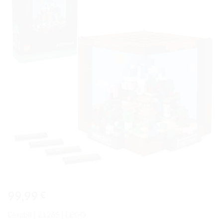
à la liste
de
souhaits
99,99
€
L’établi | 21265 | LEGO