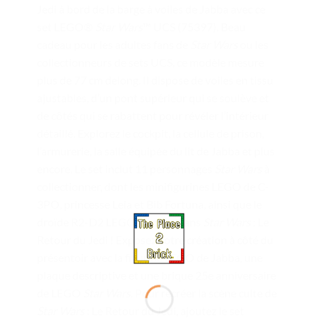
Jedi à bord de la barge à voiles de Jabba avec ce
set LEGO®
Star Wars
™ UCS (75397). Beau
cadeau pour les adultes fans de
Star Wars
ou les
collectionneurs de sets UCS, ce modèle mesure
plus de 77 cm delong. Il dispose de voiles en tissu
ajustables, d’un pont supérieur qui se soulève et
de côtés qui se rabattent pour révéler l’intérieur
détaillé. Explorez le cockpit, la cellule de prison,
l’armurerie, la salle équipée du lit de Jabba et plus
encore. Le set inclut 11 personnages
Star Wars
à
collectionner, dont les minifigurines LEGO de C-
3PO, princesse Leia et Bib Fortuna, ainsi que le
droïde R2-D2 LEGO, comme dans
Star Wars
: Le
Retour du Jedi ! Exposez votre création à côté du
présentoir avec la figurine LEGO de Jabba, une
plaque descriptive et une brique 25e anniversaire
de LEGO
Star Wars
. Pour recréer la scène culte de
Star Wars
: Le Retour du Jedi, ajoutez le set