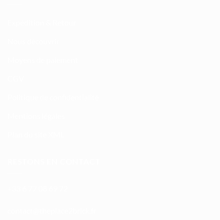
Expédition & Retour
Nous découvrir
Moyens de paiement
CGV
Politique de confidentialité
Mentions légales
Plan du site XML
RESTONS EN CONTACT
+33 6 77 08 69 72
atnoc
ht@tc
calpe
irb2e
rf.kc