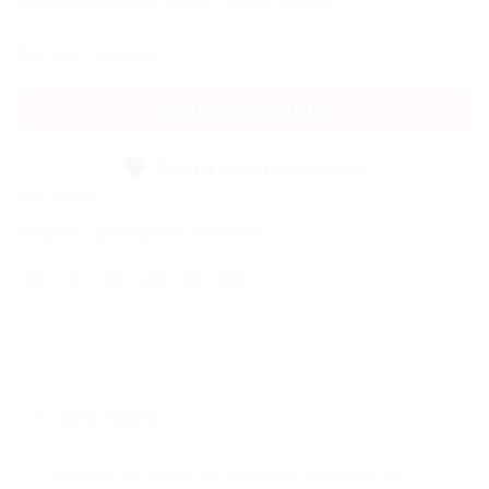
La barge à voiles de Jabba | 75397 | LEGO
Plus que 1 en stock
AJOUTER AU PANIER
Ajouter à la liste de souhaits
UGS :
75397
Catégories :
Boîtes LEGO®
,
Star Wars™
Description
Revivez des scènes de
Star Wars
: Le Retour du