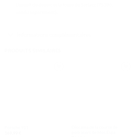
L’esquif du désert et la fosse du Sarlacc (75396,
vendu séparément).
Informations complémentaires
PRODUITS SIMILAIRES
Ajouter
Ajouter
à la liste
à la liste
de
de
souhaits
souhaits
Diorama de la course de
Porsche 911
podracers de Mos Espa
169,99
€