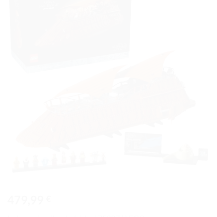
Ajouter
à la liste
de
souhaits
479,99
€