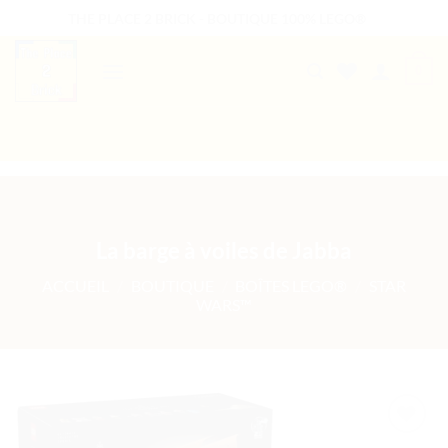
Passer
THE PLACE 2 BRICK - BOUTIQUE 100% LEGO®
au
contenu
0
B2B WELCOME
AUTRES PRESTATIONS
La barge à voiles de Jabba
ACCUEIL
/
BOUTIQUE
/
BOÎTES LEGO®
/
STAR
WARS™