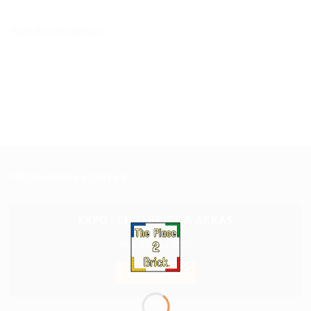
Posté dans
Evénement
PROCHAINES DATES
EXPO : CH’TI BRICK À ARRAS
28 & 29 Juin 2025
EN SAVOIR +