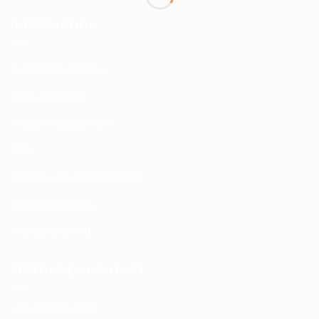
INFORMATION
Expédition & Retour
Nous découvrir
Moyens de paiement
CGV
Politique de confidentialité
Mentions légales
Plan du site XML
RESTONS EN CONTACT
+33 6 77 08 69 72