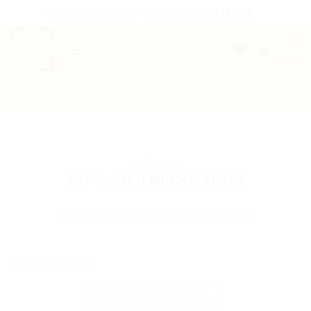
Passer
THE PLACE 2 BRICK - BOUTIQUE 100% LEGO®
au
contenu
0
B2B WELCOME
AUTRES PRESTATIONS
EVÉNEMENT
EXPO : CH’TI BRICK À ARRAS
PUBLIÉ LE
19 AVRIL 2025
PAR
THE PLACE 2 BRICK
28 & 29 Juin 2025
CONTINUER LA LECTURE
→