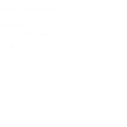
Ajouter à la liste de souhaits
 LEGO®
,
MARVEL
t +
,
Produits LEGO® de collection