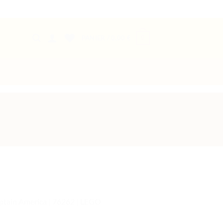
0
PANIER /
0,00
€
aptain America | 76262 | LEGO