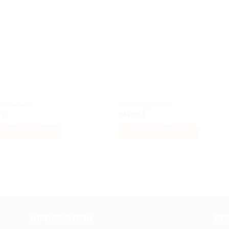
à la liste
à la l
de
de
souhaits
souha
t Venomisé
Épicerie générale
9
€
249,99
€
OUTER AU PANIER
AJOUTER AU PANIER
INFORMATION
RE