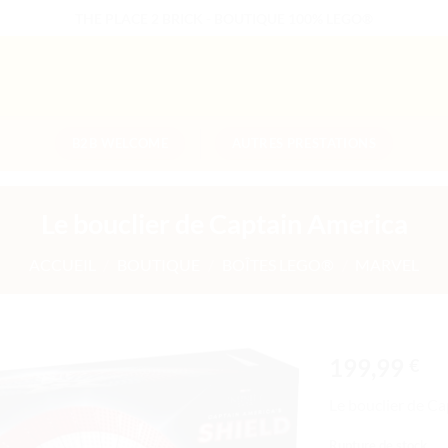
THE PLACE 2 BRICK - BOUTIQUE 100% LEGO®
B2B WELCOME
AUTRES PRESTATIONS
Le bouclier de Captain America
ACCUEIL
/
BOUTIQUE
/
BOÎTES LEGO®
/
MARVEL
199,99
€
Ajouter
Le bouclier de C
à la liste
de
Rupture de stock