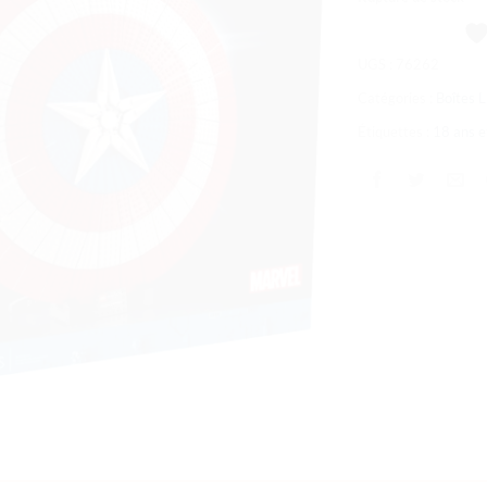
souhaits
UGS :
76262
Catégories :
Boîtes
Étiquettes :
18 ans e