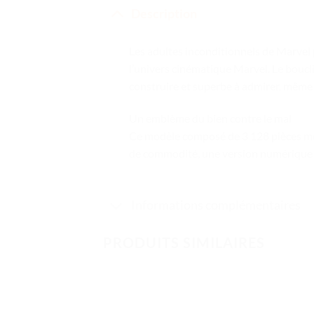
Description
Les adultes inconditionnels de Marvel 
l’univers cinématique Marvel. Le bouc
construire et superbe à admirer, même
Un emblème du bien contre le mal
Ce modèle composé de 3 128 pièces mes
de commodité, une version numérique d
Informations complémentaires
PRODUITS SIMILAIRES
Ajouter