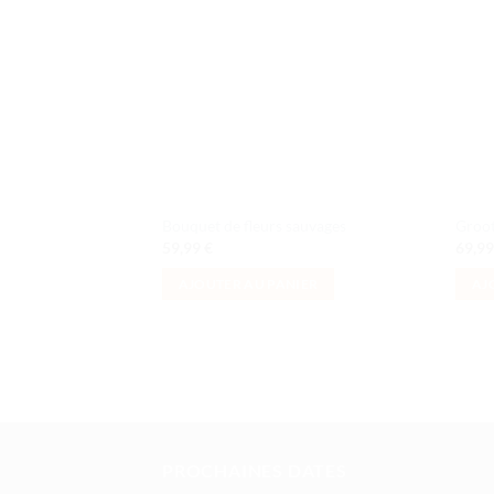
à la liste
de
souhaits
Bouquet de fleurs sauvages
Groo
59,99
€
69,9
AJOUTER AU PANIER
AJ
PROCHAINES DATES