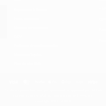
+33 
Expédition & Retour
Nous découvrir
atn
Moyens de paiement
Fac
CGV
Form
Politique de confidentialité
Mentions légales
Plan du site XML
Visa
MasterCard
PayPal
Apple
Google
Bank
Stripe
Pay
Pay
Transfer
Ce site n'a pas de lien, n'est pas sponsorisé, ni approuvé par LEGO®
The Place 2 Brick, SARL au capital social de 1.500 Euro.
Copyright 2022 - 2026 ©