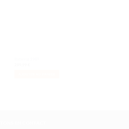
iste
à la liste
de
its
souhaits
Batwing 1989
Vespa 125
289,99
€
104,99
€
AJOUTER AU PANIER
AJOUTER AU PANI
STONS EN CONTACT