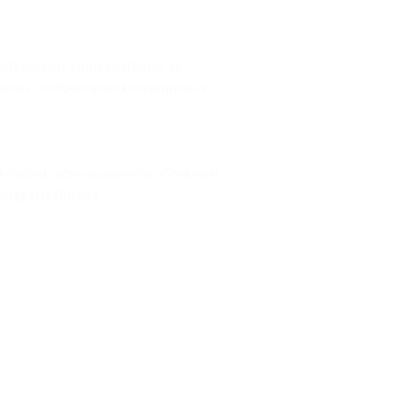
acts les plus emblématiques de
illé et authentique, passionnant à
d’une plaque descriptive. Pour plus
ion LEGO Builder.
ter
Ajouter