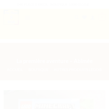
Passer
THE PLACE 2 BRICK - BOUTIQUE 100% LEGO®
au
contenu
0
B2B WELCOME
AUTRES PRESTATIONS
La première aventure – Abîmée
ACCUEIL
/
BOUTIQUE
/
AUTRES PRODUITS LEGO®
Ajouter