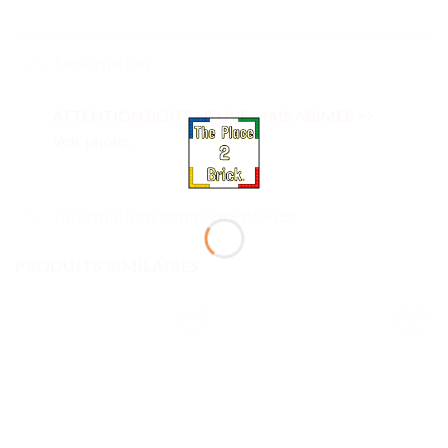
Description
ATTENTION BOITE NEUVE MAIS ABIMEE >>
Voir photo.
Informations complémentaires
PRODUITS SIMILAIRES
Ajouter
Ajouter
à la liste
à la liste
de
de
souhaits
souhaits