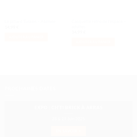
Casquette rétro de l’espace –
Le pillard Tusken – Abîmée
adultes
14,99
€
34,99
€
AJOUTER AU PANIER
AJOUTER AU PANIER
PROCHAINES DATES
EXPO : CH’TI BRICK À ARRAS
28 & 29 Juin 2025
EN SAVOIR +