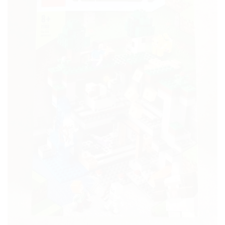
à la liste
de
souhaits