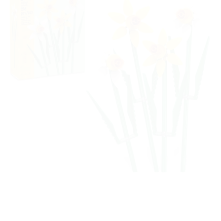
Ajouter
à la liste
de
souhaits