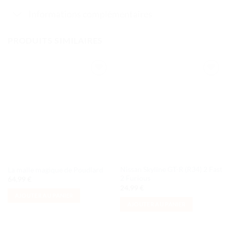
Informations complémentaires
PRODUITS SIMILAIRES
Ajouter
Ajouter
à la liste
à la liste
de
de
souhaits
souhaits
Nissan Skyline GT-R (R34) 2 Fast
La malle magique de Poudlard
2 Furious
64,99
€
24,99
€
AJOUTER AU PANIER
AJOUTER AU PANIER