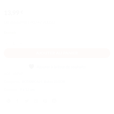
13,99
€
Les jonquilles | 40747 | LEGO
En stock
quantité de Les jonquilles
AJOUTER AU PANIER
Ajouter à la liste de souhaits
UGS :
40747
Catégories :
BOTANICALS
,
Boîtes LEGO®
Étiquette :
9 à 12 ans