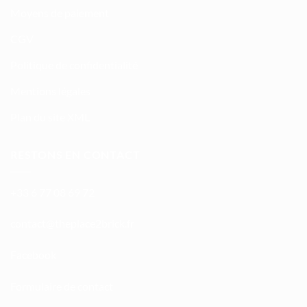
Moyens de paiement
CGV
Politique de confidentialité
Mentions légales
Plan du site XML
RESTONS EN CONTACT
+33 6 77 08 69 72
atnoc
ht@tc
calpe
irb2e
rf.kc
Facebook
Formulaire de contact