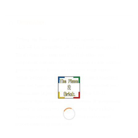
Description
Offrez des fleurs qui ne fanent jamais avec
LEGO® Les jonquilles (40747). Ce set qui inclut 4
fleurs dans des tons pastel est destiné aux
garçons et aux filles de 8 ans et plus et aux adultes
passionnés de fleurs. Le bouquet à construire
inclut 2 jonquilles jaunes et 2 jonquilles blanches,
avec des tiges vertes et des feuilles réglables pour
encourager la personnalisation. Une fois la
construction achevée, elles peuvent être exposées
seules ou combinées avec d’autres fleurs LEGO
(vendues séparément) pour créer un bouquet
coloré de plus grande taille.