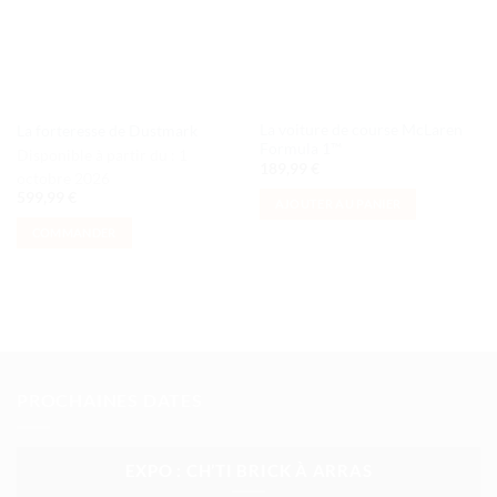
La voiture de course McLaren
La forteresse de Dustmark
Formula 1™
Disponible à partir du :
1
189,99
€
octobre 2026
599,99
€
AJOUTER AU PANIER
COMMANDER
PROCHAINES DATES
EXPO : CH’TI BRICK À ARRAS