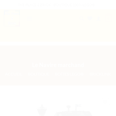
Passer
THE PLACE 2 BRICK - BOUTIQUE 100% LEGO®
au
contenu
0
B2B WELCOME
AUTRES PRESTATIONS
Le Navire marchand
ACCUEIL
/
BOUTIQUE
/
BOÎTES LEGO®
/
BRICKLINK
Ajouter