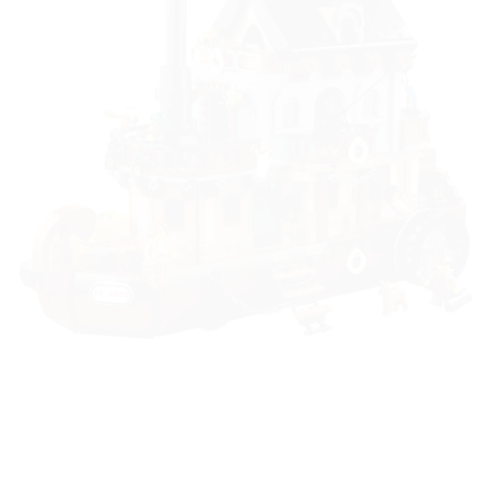
à la liste
de
souhaits