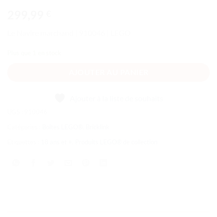
299,99
€
Le Navire marchand | 910046 | LEGO
Plus que 1 en stock
AJOUTER AU PANIER
Ajouter à la liste de souhaits
UGS :
910046
Catégories :
Boîtes LEGO®
,
Bricklink
Étiquettes :
18 ans et +
,
Produits LEGO® de collection