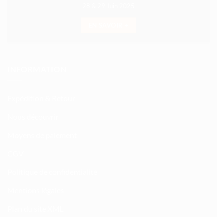
28 & 29 Juin 2025
EN SAVOIR +
INFORMATION
Expédition & Retour
Nous découvrir
Moyens de paiement
CGV
Politique de confidentialité
Mentions légales
Plan du site XML