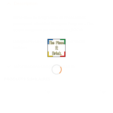
Description
Boîte issue du programme de financement
participatif « Bricklink Designer Program ». Des
boîtes désignées par des fans de LEGO®
Designed by LEGO® fans for experienced
builders.
Informations complémentaires
PRODUITS SIMILAIRES
Ajouter
Ajouter
à la liste
à la liste
de
de
souhaits
souhaits