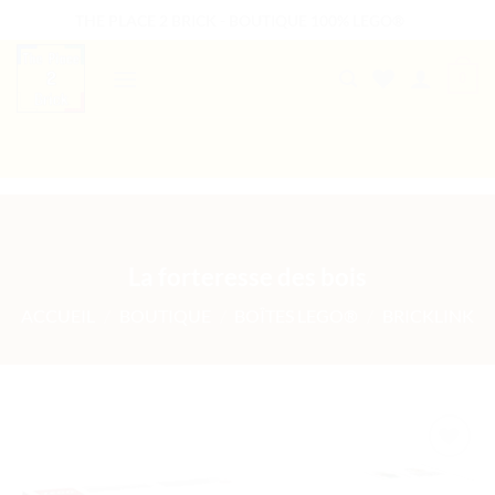
Passer
THE PLACE 2 BRICK - BOUTIQUE 100% LEGO®
au
contenu
0
B2B WELCOME
AUTRES PRESTATIONS
La forteresse des bois
ACCUEIL
/
BOUTIQUE
/
BOÎTES LEGO®
/
BRICKLINK
Ajouter