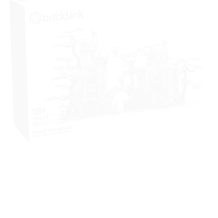
à la liste
de
souhaits