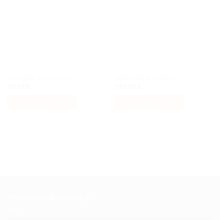
à la liste
à la liste
de
de
souhaits
souhaits
Le wagon à pop-corn
Le Navire marchand
99,99
€
299,99
€
AJOUTER AU PANIER
AJOUTER AU PANIER
PROCHAINES DATES