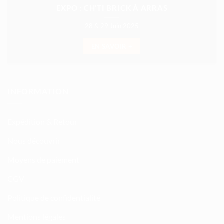
EXPO : CH’TI BRICK À ARRAS
28 & 29 Juin 2025
EN SAVOIR +
INFORMATION
Expédition & Retour
Nous découvrir
Moyens de paiement
CGV
Politique de confidentialité
Mentions légales