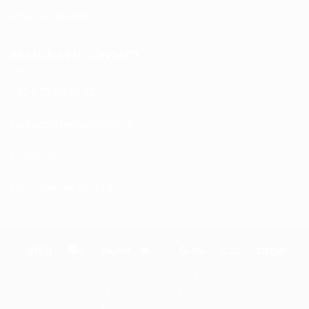
Plan du site XML
RESTONS EN CONTACT
+33 6 77 08 69 72
atnoc
ht@tc
calpe
irb2e
rf.kc
Facebook
Formulaire de contact
Visa
MasterCard
PayPal
Apple
Google
Bank
Stripe
Pay
Pay
Transfer
Ce site n'a pas de lien, n'est pas sponsorisé, ni approuvé par LEGO®
The Place 2 Brick, SARL au capital social de 1.500 Euro.
Copyright 2022 - 2026 ©