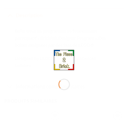
Description
Boîte issue du programme de financement
participatif « Bricklink Designer Program ». Des
boîtes désignées par des fans de LEGO®
Designed by LEGO® fans for experienced
builders.
Informations complémentaires
PRODUITS SIMILAIRES
Ajouter
Ajouter