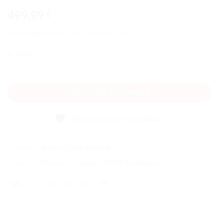
499,99
€
La forteresse des bois | 910043 | LEGO
En stock
quantité de La forteresse des bois
AJOUTER AU PANIER
Ajouter à la liste de souhaits
UGS :
910043
Catégories :
Boîtes LEGO®
,
Bricklink
Étiquettes :
18 ans et +
,
Produits LEGO® de collection