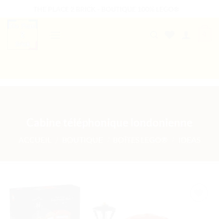
Passer
THE PLACE 2 BRICK - BOUTIQUE 100% LEGO®
au
contenu
0
B2B WELCOME
AUTRES PRESTATIONS
Cabine téléphonique londonienne
ACCUEIL
/
BOUTIQUE
/
BOÎTES LEGO®
/
IDEAS
Ajouter