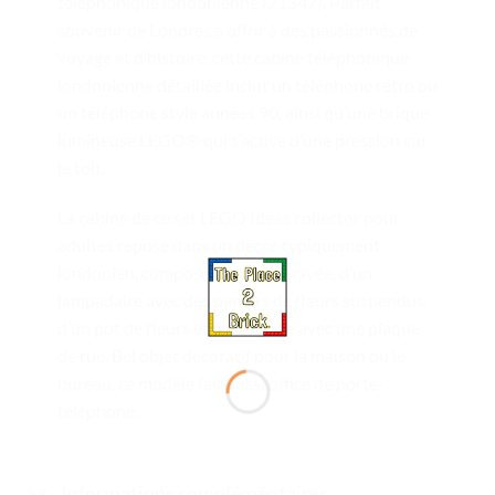
téléphonique londonienne (21347). Parfait
souvenir de Londres à offrir à des passionnés de
voyage et d’histoire, cette cabine téléphonique
londonienne détaillée inclut un téléphone rétro ou
un téléphone style années 90, ainsi qu’une brique
lumineuse LEGO® qui s’active d’une pression sur
le toit.
La cabine de ce set LEGO Ideas collector pour
adultes repose dans un décor typiquement
londonien, composé d’une rue pavée, d’un
lampadaire avec des paniers de fleurs suspendus,
d’un pot de fleurs et d’une grille avec une plaque
de rue. Bel objet décoratif pour la maison ou le
bureau, ce modèle fait aussi office de porte-
téléphone.
Informations complémentaires