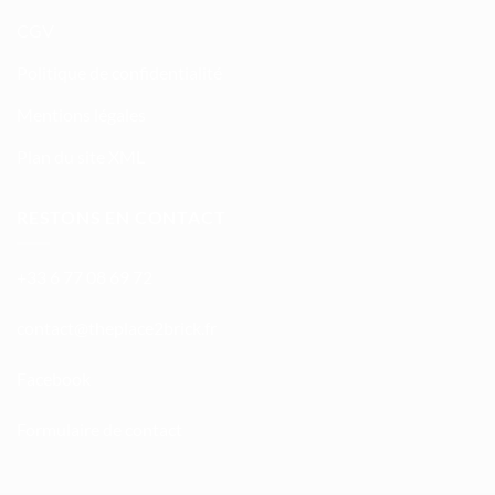
CGV
Politique de confidentialité
Mentions légales
Plan du site XML
RESTONS EN CONTACT
+33 6 77 08 69 72
atnoc
ht@tc
calpe
irb2e
rf.kc
Facebook
Formulaire de contact