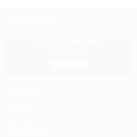
PROCHAINES DATES
EXPO : CH’TI BRICK À ARRAS
28 & 29 Juin 2025
EN SAVOIR +
INFORMATION
Expédition & Retour
Nous découvrir
Moyens de paiement