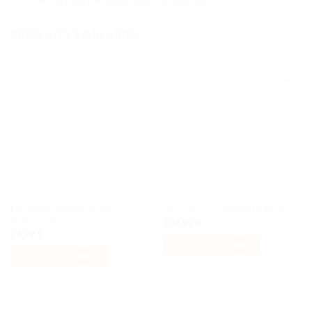
PRODUITS SIMILAIRES
Ajouter
Ajouter
à la liste
à la liste
de
de
souhaits
souhaits
La course-poursuite sur
Char d’assaut blindé (AAT™)
l’autoroute
104,99
€
24,99
€
AJOUTER AU PANIER
AJOUTER AU PANIER