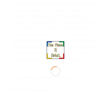
Découvrez l’une des villes les plus captivantes au
monde avec LEGO® Architecture Skyline
Collection : Singapour (21057). Savourez de
précieux moments de détente en recréant Marina
Bay Sands, l’OCBC Centre, One Raffles Place, le
marché alimentaire Lau Pa Sat, The Fullerton
Hotel Singapore et Supertree Grove à Gardens by
the Bay. Ajoutez la rivière Singapour et des arbres
pour compléter le paysage urbain LEGO le plus
grand et le plus complexe jamais réalisé.
Informations complémentaires
PRODUITS SIMILAIRES
Ajouter
Ajouter