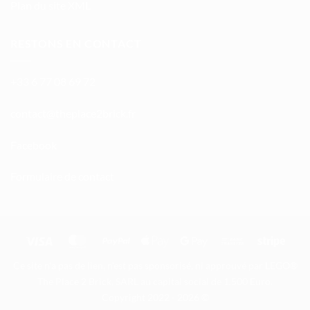
Plan du site XML
RESTONS EN CONTACT
+33 6 77 08 69 72
atnoc
ht@tc
calpe
irb2e
rf.kc
Facebook
Formulaire de contact
Visa
MasterCard
PayPal
Apple
Google
Bank
Stripe
Pay
Pay
Transfer
Ce site n'a pas de lien, n'est pas sponsorisé, ni approuvé par LEGO®
The Place 2 Brick, SARL au capital social de 1.500 Euro.
Copyright 2022 - 2026 ©