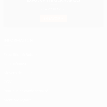
EXPO : CH’TI BRICK À ARRAS
28 & 29 Juin 2025
EN SAVOIR +
INFORMATION
Expédition & Retour
Nous découvrir
Moyens de paiement
CGV
Politique de confidentialité
Mentions légales