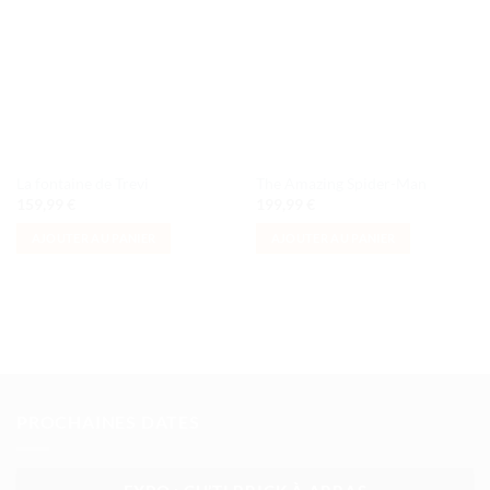
à la liste
à la liste
de
de
souhaits
souhaits
La fontaine de Trevi
The Amazing Spider-Man
159,99
€
199,99
€
AJOUTER AU PANIER
AJOUTER AU PANIER
PROCHAINES DATES