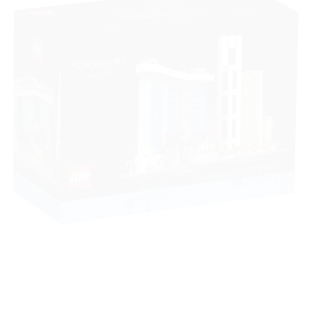
Ajouter
à la liste
de
souhaits